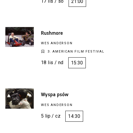
17 lis / so
21:00
Rushmore
WES ANDERSON
3. AMERICAN FILM FESTIVAL
18 lis / nd
15:30
Wyspa psów
WES ANDERSON
5 lip / cz
14:30