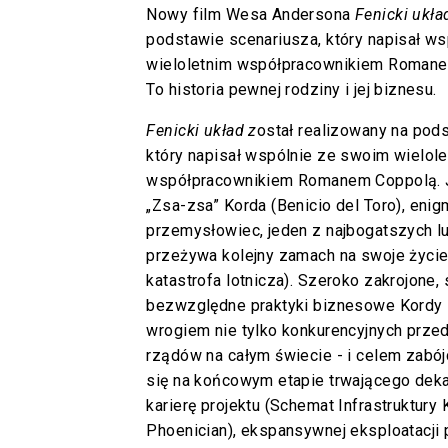
Nowy film Wesa Andersona
Fenicki ukła
podstawie scenariusza, który napisał w
wieloletnim współpracownikiem Romane
To historia pewnej rodziny i jej biznesu.
Fenicki układ z
ostał realizowany na pod
który napisał wspólnie ze swoim wielol
współpracownikiem Romanem Coppolą. J
„Zsa-zsa” Korda (Benicio del Toro), eni
przemysłowiec, jeden z najbogatszych lu
przeżywa kolejny zamach na swoje życie
katastrofa lotnicza). Szeroko zakrojone, 
bezwzględne praktyki biznesowe Kordy sp
wrogiem nie tylko konkurencyjnych przed
rządów na całym świecie - i celem zabój
się na końcowym etapie trwającego deka
karierę projektu (Schemat Infrastruktury 
Phoenician), ekspansywnej eksploatacji 