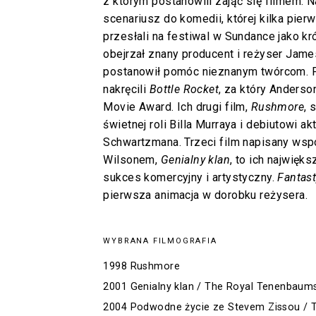
z którym postanowili zająć się filmem. N
scenariusz do komedii, której kilka pierw
przesłali na festiwal w Sundance jako kró
obejrzał znany producent i reżyser James
postanowił pomóc nieznanym twórcom. P
nakręcili
Bottle Rocket
, za który Anders
Movie Award. Ich drugi film,
Rushmore
, 
świetnej roli Billa Murraya i debiutowi 
Schwartzmana. Trzeci film napisany ws
Wilsonem,
Genialny klan
, to ich najwię
sukces komercyjny i artystyczny.
Fantast
pierwsza animacja w dorobku reżysera.
WYBRANA FILMOGRAFIA
1998 Rushmore
2001 Genialny klan / The Royal Tenenbaum
2004 Podwodne życie ze Stevem Zissou / Th