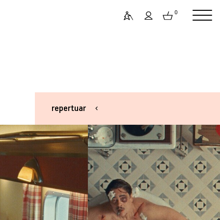
0
repertuar