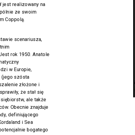
d
jest realizowany na
spólnie ze swoim
m Coppolą.
stawie scenariusza,
etnim
est rok 1950. Anatole
gmatyczny
dzi w Europie,
 (jego szósta
szalenie złożone i
rawiły, że stał się
siębiorstw, ale także
ców. Obecnie znajduje
dy, definiującego
Kordaland i Sea
potencjalnie bogatego