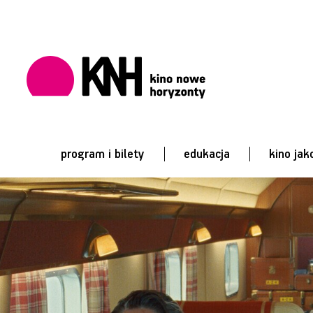
program i bilety
edukacja
kino jak