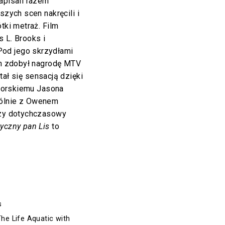
apisali razem
szych scen nakręcili i
tki metraż. Film
 L. Brooks i
od jego skrzydłami
on zdobył nagrodę MTV
stał się sensacją dzięki
aktorskiemu Jasona
pólnie z Owenem
kszy dotychczasowy
yczny pan Lis
to
s
e Life Aquatic with