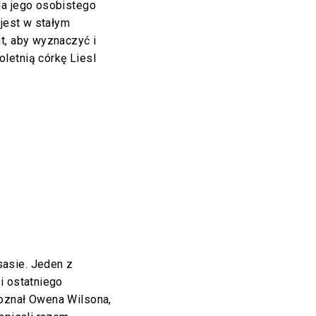
la jego osobistego
 jest w stałym
t, aby wyznaczyć i
letnią córkę Liesl
asie. Jeden z
i ostatniego
oznał Owena Wilsona,