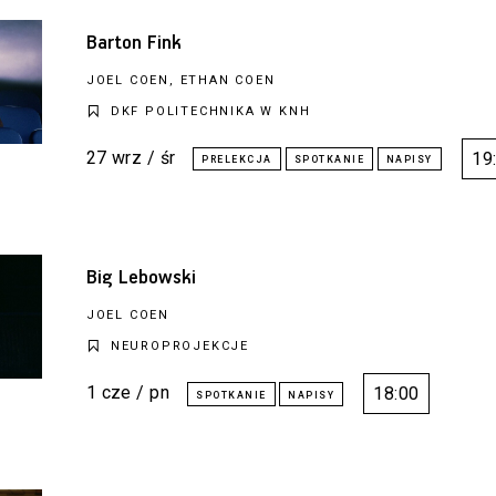
Barton Fink
JOEL COEN, ETHAN COEN
DKF POLITECHNIKA W KNH
27 wrz / śr
19
Big Lebowski
JOEL COEN
NEUROPROJEKCJE
1 cze / pn
18:00