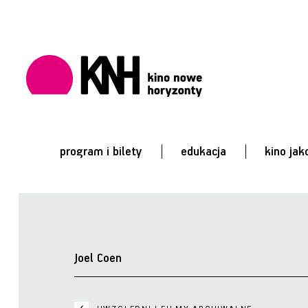
program i bilety
edukacja
kino jak