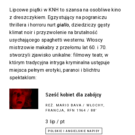
Lipcowe piątki w KNH to szansa na osobliwe kino
z dreszczykiem. Egzystujący na pograniczu
thrillera i horroru nurt
giallo
, dziedziczy gęsty
klimat noir i przyzwolenie na brutalność
usychającego spaghetti westernu. Włoscy
mistrzowie makabry z przełomu lat 60. i 70.
stworzyli zjawisko unikalne: filmowy teatr, w
którym tradycyjna intryga kryminalna ustępuje
miejsca pełnym erotyki, paranoi i blichtru
spektaklom:
Sześć kobiet dla zabójcy
REŻ.
MARIO BAVA
/ WŁOCHY,
FRANCJA, RFN 1964 / 88’
3 lip / pt