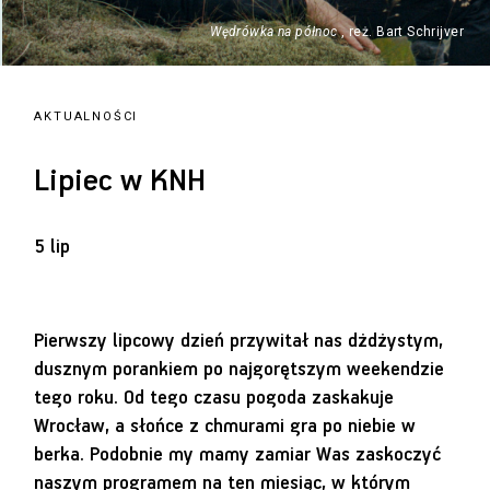
Wędrówka na północ
, reż. Bart Schrijver
AKTUALNOŚCI
Lipiec w KNH
5 lip
Pierwszy lipcowy dzień przywitał nas dżdżystym,
dusznym porankiem po najgorętszym weekendzie
tego roku. Od tego czasu pogoda zaskakuje
Wrocław, a słońce z chmurami gra po niebie w
berka. Podobnie my mamy zamiar Was zaskoczyć
naszym programem na ten miesiąc, w którym