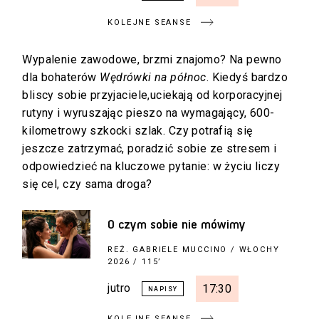
KOLEJNE SEANSE
Wypalenie zawodowe, brzmi znajomo? Na pewno
dla bohaterów
Wędrówki na północ
. Kiedyś bardzo
bliscy sobie przyjaciele,uciekają od korporacyjnej
rutyny i wyruszając pieszo na wymagający, 600-
kilometrowy szkocki szlak. Czy potrafią się
jeszcze zatrzymać, poradzić sobie ze stresem i
odpowiedzieć na kluczowe pytanie: w życiu liczy
się cel, czy sama droga?
O czym sobie nie mówimy
REŻ.
GABRIELE MUCCINO
/ WŁOCHY
2026 / 115’
jutro
17:30
KOLEJNE SEANSE