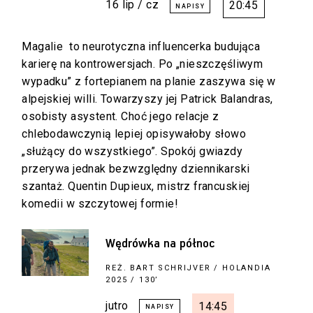
16 lip / cz
20:45
Magalie to neurotyczna influencerka budująca
karierę na kontrowersjach. Po „nieszczęśliwym
wypadku” z fortepianem na planie zaszywa się w
alpejskiej willi. Towarzyszy jej Patrick Balandras,
osobisty asystent. Choć jego relacje z
chlebodawczynią lepiej opisywałoby słowo
„służący do wszystkiego”. Spokój gwiazdy
przerywa jednak bezwzględny dziennikarski
szantaż. Quentin Dupieux, mistrz francuskiej
komedii w szczytowej formie!
Wędrówka na północ
REŻ.
BART SCHRIJVER
/ HOLANDIA
2025 / 130’
jutro
14:45