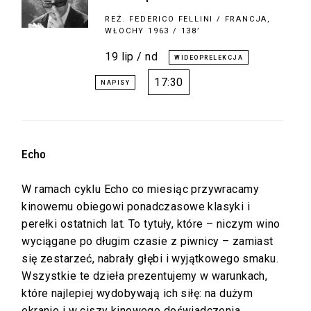
REŻ.
FEDERICO FELLINI
/ FRANCJA,
WŁOCHY 1963 / 138’
19 lip / nd
17:30
Echo
W ramach cyklu Echo co miesiąc przywracamy
kinowemu obiegowi ponadczasowe klasyki i
perełki ostatnich lat. To tytuły, które – niczym wino
wyciągane po długim czasie z piwnicy – zamiast
się zestarzeć, nabrały głębi i wyjątkowego smaku.
Wszystkie te dzieła prezentujemy w warunkach,
które najlepiej wydobywają ich siłę: na dużym
ekranie i w ciszy kinowego doświadczenia.