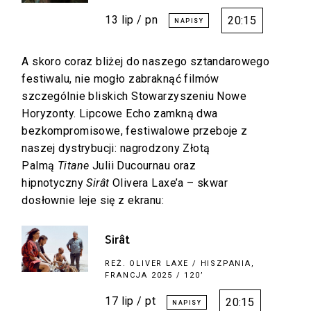
13 lip / pn
20:15
A skoro coraz bliżej do naszego sztandarowego
festiwalu, nie mogło zabraknąć filmów
szczególnie bliskich Stowarzyszeniu Nowe
Horyzonty. Lipcowe Echo zamkną dwa
bezkompromisowe, festiwalowe przeboje z
naszej dystrybucji: nagrodzony Złotą
Palmą
Titane
Julii Ducournau oraz
hipnotyczny
Sirât
Olivera Laxe’a – skwar
dosłownie leje się z ekranu:
Sirât
REŻ.
OLIVER LAXE
/ HISZPANIA,
FRANCJA 2025 / 120’
17 lip / pt
20:15