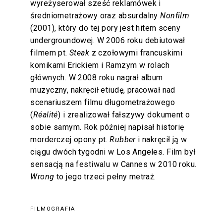
wyreżyserował sześć reklamówek i
średniometrażowy oraz absurdalny
Nonfilm
(2001), który do tej pory jest hitem sceny
undergroundowej. W 2006 roku debiutował
filmem pt.
Steak
z czołowymi francuskimi
komikami Erickiem i Ramzym w rolach
głównych. W 2008 roku nagrał album
muzyczny, nakręcił etiudę, pracował nad
scenariuszem filmu długometrażowego
(
Réalité
) i zrealizował fałszywy dokument o
sobie samym. Rok później napisał historię
morderczej opony pt.
Rubber
i nakręcił ją w
ciągu dwóch tygodni w Los Angeles. Film był
sensacją na festiwalu w Cannes w 2010 roku.
Wrong
to jego trzeci pełny metraż.
FILMOGRAFIA