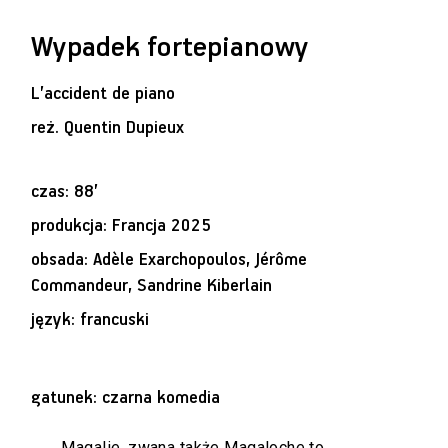
Wypadek fortepianowy
L’accident de piano
reż.
Quentin Dupieux
czas: 88’
produkcja: Francja 2025
obsada: Adèle Exarchopoulos, Jérôme
Commandeur, Sandrine Kiberlain
język: francuski
gatunek: czarna komedia
Magalie, zwana także Magaloche to