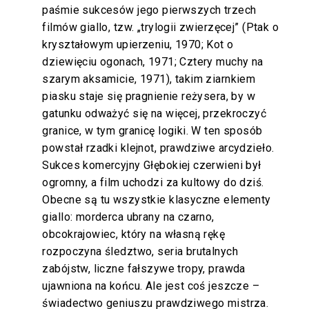
paśmie sukcesów jego pierwszych trzech
filmów giallo, tzw. „trylogii zwierzęcej” (Ptak o
kryształowym upierzeniu, 1970; Kot o
dziewięciu ogonach, 1971; Cztery muchy na
szarym aksamicie, 1971), takim ziarnkiem
piasku staje się pragnienie reżysera, by w
gatunku odważyć się na więcej, przekroczyć
granice, w tym granicę logiki. W ten sposób
powstał rzadki klejnot, prawdziwe arcydzieło.
Sukces komercyjny Głębokiej czerwieni był
ogromny, a film uchodzi za kultowy do dziś.
Obecne są tu wszystkie klasyczne elementy
giallo: morderca ubrany na czarno,
obcokrajowiec, który na własną rękę
rozpoczyna śledztwo, seria brutalnych
zabójstw, liczne fałszywe tropy, prawda
ujawniona na końcu. Ale jest coś jeszcze –
świadectwo geniuszu prawdziwego mistrza.