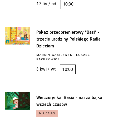
17 lis / nd
10:30
Pokaz przedpremierowy "Basi" -
trzecie urodziny Polskiego Radia
Dzieciom
MARCIN WASILEWSKI, ŁUKASZ
KACPROWICZ
3 kwi / wt
10:00
Wieczorynka: Basia - nasza bajka
wszech czasów