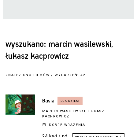
wyszukano: marcin wasilewski,
łukasz kacprowicz
ZNALEZIONO FILMÓW / WYDARZEŃ: 42
Basia
MARCIN WASILEWSKI, ŁUKASZ
KACPROWICZ
DOBRE WRAŻENIA
24 kwi / nd