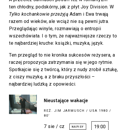
ten chłodny, podskórny, jak z płyt Joy Division. W
Tylko kochankowie przeżyją
Adam i Ewa trwają
razem od wieków, ale wciąż nie są pewni jutra.
Przeglądając winyle, rozmawiają o entropii
wszechświata. I o tym, że najważniejsze rzeczy to
te najbardziej kruche: książki, muzyka, język.
Ten przegląd to nie kronika sukcesów reżysera, a
raczej propozycja zatrzymania się w jego rytmie.
Spotkajcie się z twórcą, który z nudy zrobił sztukę,
z ciszy muzykę, a z braku przyszłości –
najbardziej ludzką z opowieści.
Nieustające wakacje
REŻ.
JIM JARMUSCH
/ USA 1980 /
80’
7 sie / cz
19:00