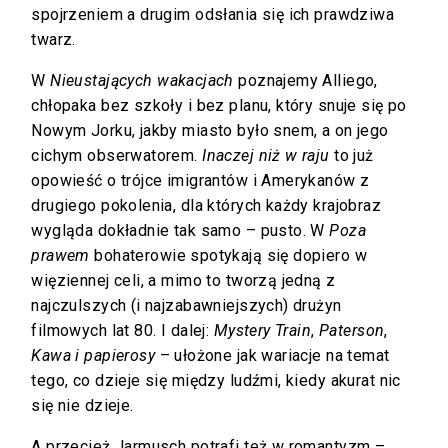
spojrzeniem a drugim odsłania się ich prawdziwa
twarz.
W
Nieustających wakacjach
poznajemy Alliego,
chłopaka bez szkoły i bez planu, który snuje się po
Nowym Jorku, jakby miasto było snem, a on jego
cichym obserwatorem.
Inaczej niż w raju
to już
opowieść o trójce imigrantów i Amerykanów z
drugiego pokolenia, dla których każdy krajobraz
wygląda dokładnie tak samo – pusto. W
Poza
prawem
bohaterowie spotykają się dopiero w
więziennej celi, a mimo to tworzą jedną z
najczulszych (i najzabawniejszych) drużyn
filmowych lat 80. I dalej:
Mystery Train
,
Paterson
,
Kawa i papierosy
– ułożone jak wariacje na temat
tego, co dzieje się między ludźmi, kiedy akurat nic
się nie dzieje.
A przecież Jarmusch potrafi też w romantyzm –