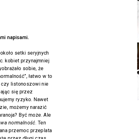
imi napisami.
koło setki seryjnych
c. kobiet przynajmniej
yobrażało sobie, że
ormalność”, łatwo w to
 czy listonoszowi nie
ając się przez
mujemy ryzyko. Nawet
zie, możemy narazić
aranoja? Być może. Ale
wa normalność
. Ten
azana przemoc przeplata
że przez długi czas