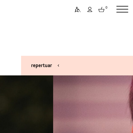
0
repertuar