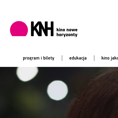
program i bilety
edukacja
kino jak