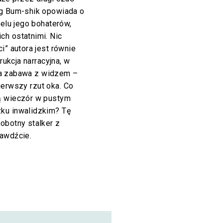
ng Bum-shik opowiada o
ielu jego bohaterów,
ch ostatnimi. Nic
i” autora jest równie
rukcja narracyjna, w
czna zabawa z widzem –
 pierwszy rzut oka. Co
ą wieczór w pustym
ku inwalidzkim? Tę
obotny stalker z
rawdźcie.