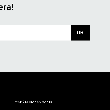
era!
WSPÓŁFINANSOWANIE