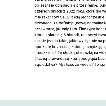
po seansie oglądać się przez ramię. Ju
czterech dniach z 2022 roku, które dla w
mieszkańców Seulu, będą jednocześnie i
dziwnego, że definicja „nowej normalnośc
przewrotna, jak cały film. Finezyjna konst
której splata się 6 historii, to specyfi
nic nie jest tu takie, jakie wydaje się na
spotka tę bezbronną kobietę, spędzając
mieszkaniu? Tę słodką staruszkę na wóz
śliczną stewardesę, którą podgląda bezr
sąsiedztwa? Myślicie, że wiecie? To sp