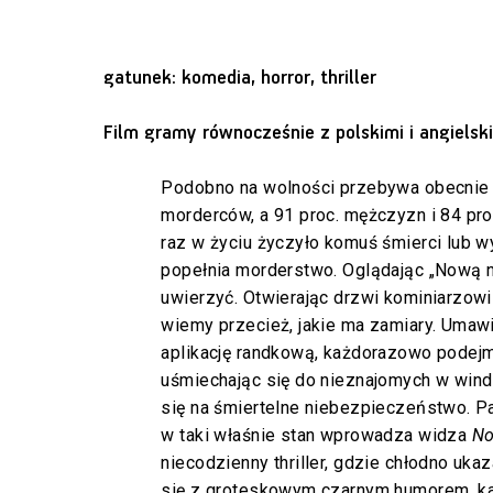
gatunek: komedia, horror, thriller
Film gramy równocześnie z polskimi i angielsk
Podobno na wolności przebywa obecnie o
morderców, a 91 proc. mężczyzn i 84 pro
raz w życiu życzyło komuś śmierci lub w
popełnia morderstwo. Oglądając „Nową n
uwierzyć. Otwierając drzwi kominiarzowi
wiemy przecież, jakie ma zamiary. Umawi
aplikację randkową, każdorazowo podej
uśmiechając się do nieznajomych w wind
się na śmiertelne niebezpieczeństwo. P
w taki właśnie stan wprowadza widza
No
niecodzienny thriller, gdzie chłodno uk
się z groteskowym czarnym humorem, ka