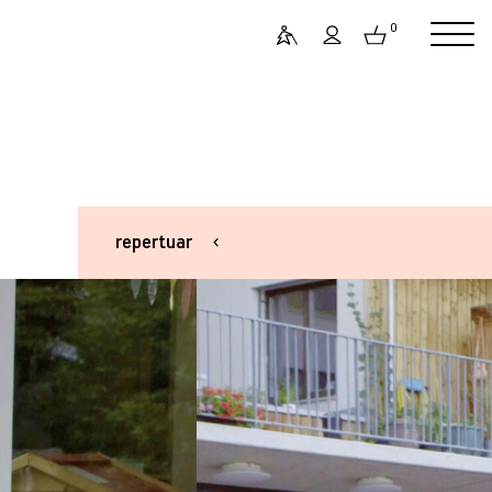
0
repertuar