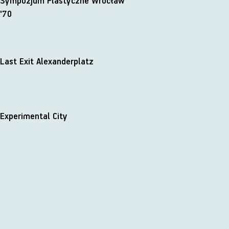
Sympozjum Plastyczne Wrocław
'70
Last Exit Alexanderplatz
Experimental City