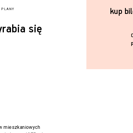
kup bi
E PLANY
rabia się
yw mieszkaniowych