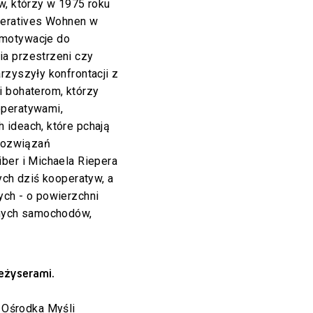
w, którzy w 1975 roku
operatives Wohnen w
 motywacje do
a przestrzeni czy
rzyszyły konfrontacji z
i bohaterom, którzy
operatywami,
 ideach, które pchają
 rozwiązań
ber i Michaela Riepera
ych dziś kooperatyw, a
ych - o powierzchni
anych samochodów,
eżyserami.
 Ośrodka Myśli