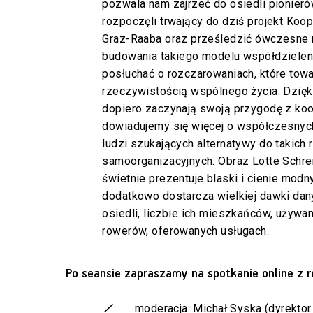
pozwala nam zajrzeć do osiedli pionieró
rozpoczęli trwający do dziś projekt Ko
Graz-Raaba oraz prześledzić ówczesne
budowania takiego modelu współdzieleni
posłuchać o rozczarowaniach, które towa
rzeczywistością wspólnego życia. Dzięk
dopiero zaczynają swoją przygodę z ko
dowiadujemy się więcej o współczesnych
ludzi szukających alternatywy do takich
samoorganizacyjnych. Obraz Lotte Schrei
świetnie prezentuje blaski i cienie modn
dodatkowo dostarcza wielkiej dawki dan
osiedli, liczbie ich mieszkańców, używ
rowerów, oferowanych usługach.
Po seansie zapraszamy na spotkanie online z r
moderacja: Michał Syska (dyrektor