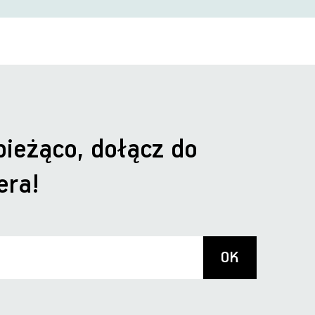
bieżąco, dołącz do
era!