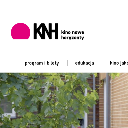
program i bilety
edukacja
kino jak