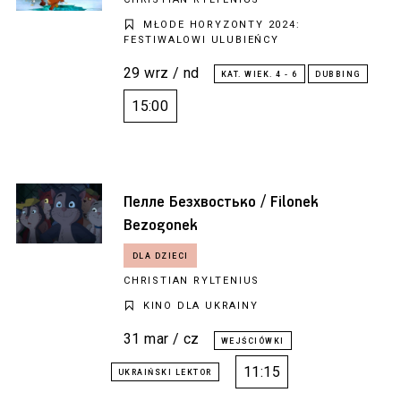
MŁODE HORYZONTY 2024:
FESTIWALOWI ULUBIEŃCY
29 wrz / nd
15:00
Пелле Безхвостько / Filonek
Bezogonek
CHRISTIAN RYLTENIUS
KINO DLA UKRAINY
31 mar / cz
11:15