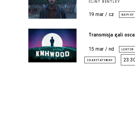
CLINT BENTLEY
19 mar / cz
Transmisja gali osc
15 mar / nd
23:3