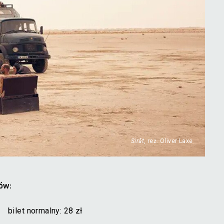
Sirât
, reż. Oliver Laxe
ów:
bilet normalny: 28 zł