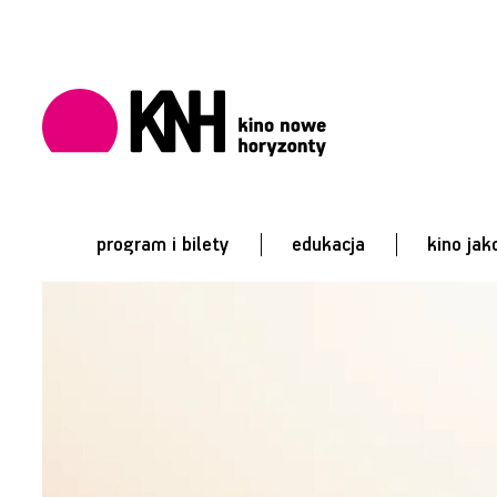
program i bilety
edukacja
kino jak