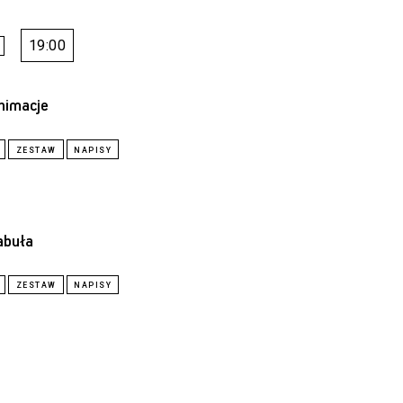
19:00
nimacje
abuła