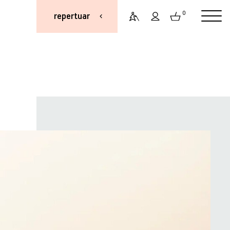
0
repertuar