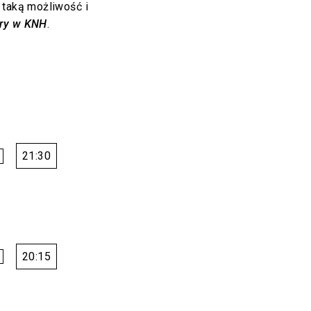
 taką możliwość i
ry w KNH
.
21:30
20:15