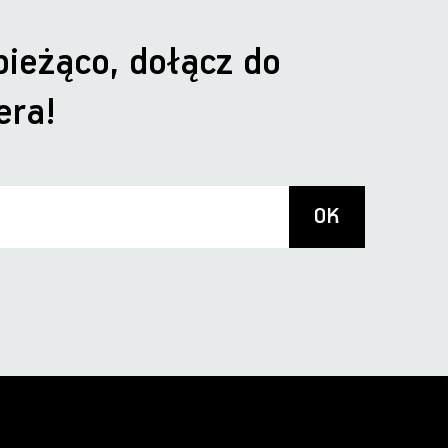
bieżąco, dołącz do
era!