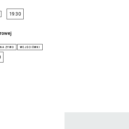
19:30
arowej
0