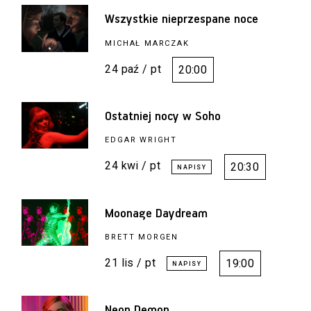
Wszystkie nieprzespane noce
MICHAŁ MARCZAK
24 paź / pt
20:00
Ostatniej nocy w Soho
EDGAR WRIGHT
24 kwi / pt
20:30
Moonage Daydream
BRETT MORGEN
21 lis / pt
19:00
Neon Demon