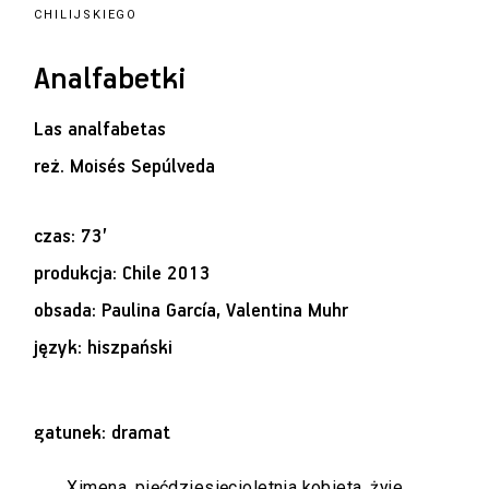
CHILIJSKIEGO
Analfabetki
Las analfabetas
reż.
Moisés Sepúlveda
czas: 73’
produkcja: Chile 2013
obsada: Paulina García, Valentina Muhr
język: hiszpański
gatunek: dramat
Ximena, pięćdziesięcioletnia kobieta, żyje