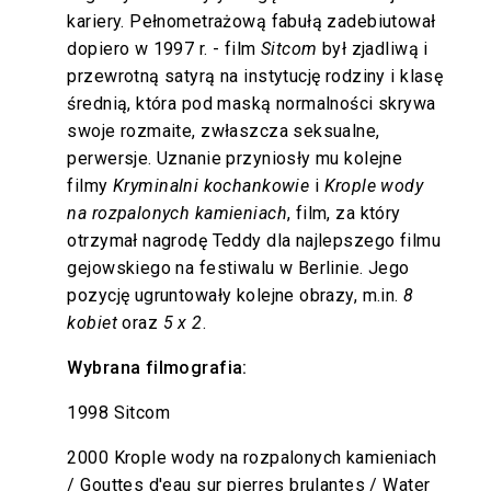
kariery. Pełnometrażową fabułą zadebiutował
dopiero w 1997 r. - film
Sitcom
był zjadliwą i
przewrotną satyrą na instytucję rodziny i klasę
średnią, która pod maską normalności skrywa
swoje rozmaite, zwłaszcza seksualne,
perwersje. Uznanie przyniosły mu kolejne
filmy
Kryminalni kochankowie
i
Krople wody
na rozpalonych kamieniach
, film, za który
otrzymał nagrodę Teddy dla najlepszego filmu
gejowskiego na festiwalu w Berlinie. Jego
pozycję ugruntowały kolejne obrazy, m.in.
8
kobiet
oraz
5 x 2
.
Wybrana filmografia:
1998 Sitcom
2000 Krople wody na rozpalonych kamieniach
/ Gouttes d'eau sur pierres brulantes / Water