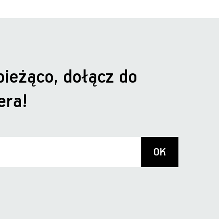
bieżąco, dołącz do
era!