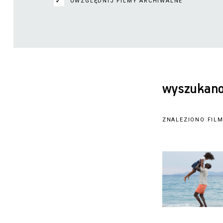
UWZGLĘDNIJ FILMY ARCHIWALNE
wyszukano:
ZNALEZIONO FIL