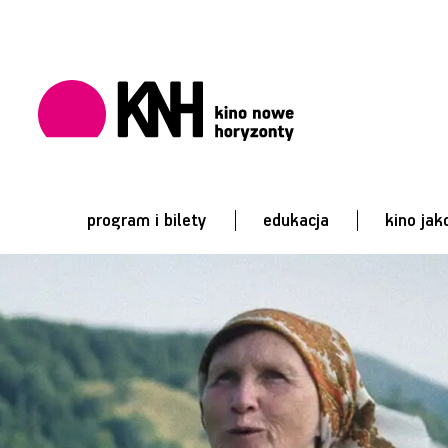
program i bilety
edukacja
kino jak