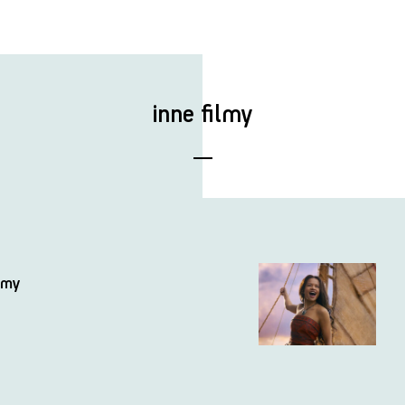
inne filmy
imy