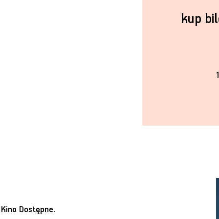
kup bi
1
i
Kino Dostępne
.