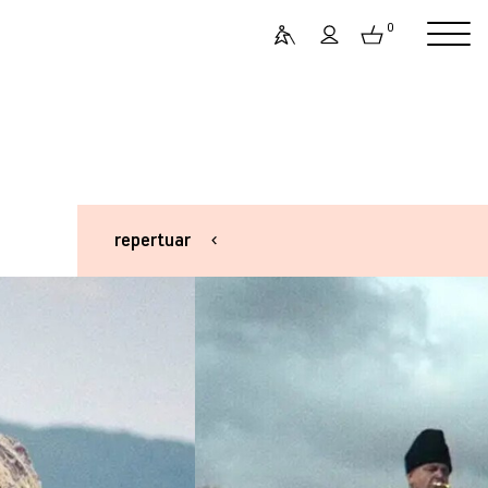
0
repertuar