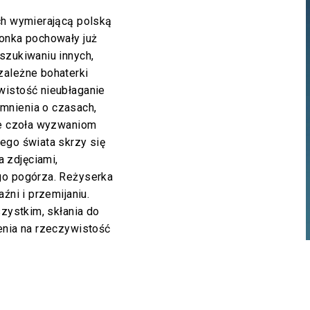
ch wymierającą polską
ronka pochowały już
szukiwaniu innych,
zależne bohaterki
wistość nieubłaganie
mnienia o czasach,
nie czoła wyzwaniom
ego świata skrzy się
 zdjęciami,
go pogórza. Reżyserka
źni i przemijaniu.
szystkim, skłania do
enia na rzeczywistość