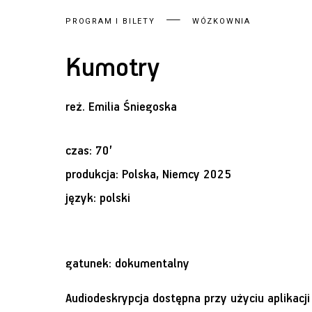
PROGRAM I BILETY
WÓZKOWNIA
Kumotry
reż.
Emilia Śniegoska
czas: 70’
produkcja: Polska, Niemcy 2025
język: polski
gatunek: dokumentalny
Audiodeskrypcja dostępna przy użyciu aplikacj