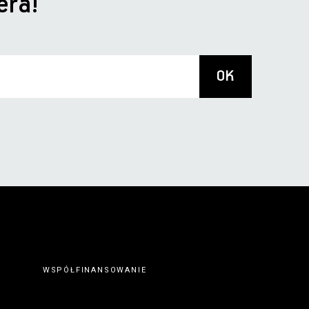
era!
WSPÓŁFINANSOWANIE