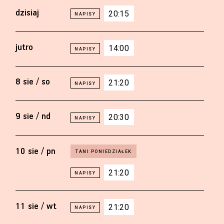
dzisiaj
20:15
jutro
14:00
8 sie / so
21:20
9 sie / nd
20:30
10 sie / pn
21:20
11 sie / wt
21:20