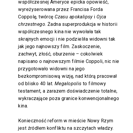
współczesnej Ameryce epicka opowieść,
wyreżyserowana przez Francisa Forda
Coppolę, twórcę
Czasu apokalipsy
i
Ojca
chrzestnego
. Żadna superprodukcja w historii
współczesnego kina nie wywołała tak
skrajnych emocji i nie podzieliła widowni tak
jak jego najnowszy film. Zaskoczenie,
zachwyt, złość, oburzenie – cokolwiek
napisano o najnowszym filmie Coppoli, nic nie
przygotowało widowni na jego
bezkompromisową wizję, nad którą pracował
od blisko 40 lat.
Megalopolis
to filmowy
testament, a zarazem doświadczenie totalne,
wykraczające poza granice konwencjonalnego
kina.
Konieczność reform w mieście Nowy Rzym
jest źródłem konfliktu na szczytach władzy.