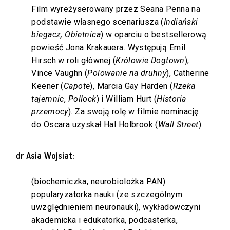
Film wyreżyserowany przez Seana Penna na
podstawie własnego scenariusza (
Indiański
biegacz, Obietnica
) w oparciu o bestsellerową
powieść Jona Krakauera. Występują Emil
Hirsch w roli głównej (
Królowie Dogtown
),
Vince Vaughn (
Polowanie na druhny
), Catherine
Keener (
Capote
), Marcia Gay Harden (
Rzeka
tajemnic
,
Pollock
) i William Hurt (
Historia
przemocy
). Za swoją rolę w filmie nominację
do Oscara uzyskał Hal Holbrook (
Wall Street
).
dr Asia Wojsiat:
(biochemiczka, neurobiolożka PAN)
popularyzatorka nauki (ze szczególnym
uwzględnieniem neuronauki), wykładowczyni
akademicka i edukatorka, podcasterka,