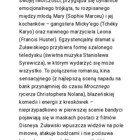
swojej twórczości, przygląda się dynamice
emocjonalnego trójkąta, tu rozpisanego
między młodą Mary (Sophie Marceu) i jej
kochanków – gangstera Micky’ego (Tchéky
Karyo) oraz naiwnego marzyciela Leona
(Francis Huster). Egzystencjalny dramat u
Żuławskiego przybiera formę szalonego
teledysku (świetna muzyka Stanisława
Syrewicza), w którym wydarzyć się może
wszystko. To połączenie romansu, kina
sensacyjnego (z najlepszą sceną napadu na
bank przynajmniej do czasu
Mrocznego
rycerza
Christophera Nolana), błazeńskiej
komedii i energii z kreskówek –
nieprzypadkowo w pierwszej scenie bandyci
pojawiają się w maskach postaci z filmów
Disneya. Żuławski wpuszcza widzów na pole
minowe, atakuje bodźcami i nie podsuwa