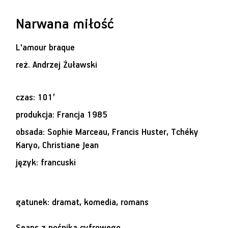
Narwana miłość
L'amour braque
reż.
Andrzej Żuławski
czas: 101’
produkcja: Francja 1985
obsada: Sophie Marceau, Francis Huster, Tchéky
Karyo, Christiane Jean
język: francuski
gatunek: dramat, komedia, romans
Seans z nośnika cyfrowego.