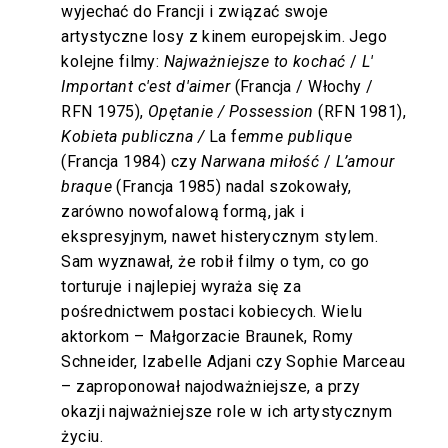
wyjechać do Francji i związać swoje
artystyczne losy z kinem europejskim. Jego
kolejne filmy:
Najważniejsze to kochać
/
L'
Important c'est d'aimer
(Francja / Włochy /
RFN 1975),
Opętanie / Possession
(RFN 1981),
Kobieta publiczna /
La f
emme publique
(Francja 1984) czy
Narwana miłość
/
L’amour
braque
(Francja 1985) nadal szokowały,
zarówno nowofalową formą, jak i
ekspresyjnym, nawet histerycznym stylem.
Sam wyznawał, że robił filmy o tym, co go
torturuje i najlepiej wyraża się za
pośrednictwem postaci kobiecych. Wielu
aktorkom – Małgorzacie Braunek, Romy
Schneider, Izabelle Adjani czy Sophie Marceau
– zaproponował najodważniejsze, a przy
okazji najważniejsze role w ich artystycznym
życiu.