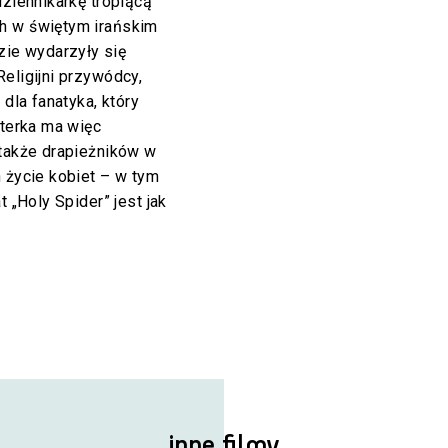
dziennikarkę tropiącą
h w świętym irańskim
ie wydarzyły się
eligijni przywódcy,
 dla fanatyka, który
aterka ma więc
 także drapieżników w
h życie kobiet – w tym
t „Holy Spider” jest jak
inne filmy