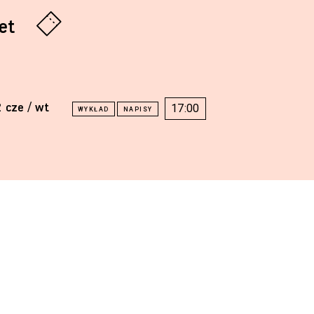
let
2 cze / wt
17:00