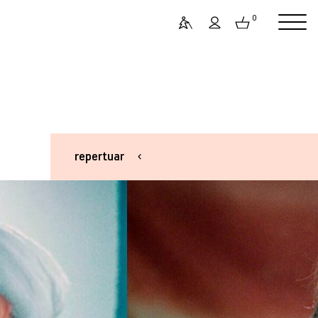
0
repertuar