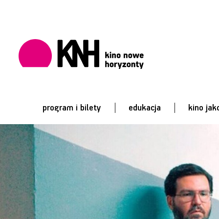
program i bilety
edukacja
kino jak