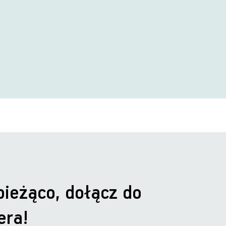
bieżąco, dołącz do
era!