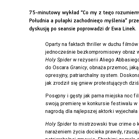
75-minutowy wykład “Co my z tego rozumiemy
Południa a pułapki zachodniego myślenia” prz
dyskusję po seansie poprowadzi dr Ewa Linek.
Oparty na faktach thriller w duchu filmów
jednocześnie bezkompromisowy obraz w
Holy Spider
w reżyserii Aliego Abbasieg
do Oscara
Granicy
, obnaża przemoc, jaką
opresyjny, patriarchalny system. Doskon
jak zrodził się gniew protestujących dziś
Posępny i gęsty jak parna miejska noc f
swoją premierę w konkursie festiwalu w
nagrodą dla najlepszej aktorki wyjechała
Holy Spider
to mistrzowski true crime o k
narażeniem życia docieka prawdy, rzuca