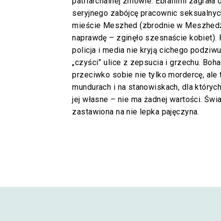
patriarchalnej zmowie. Ebrahimi zagrała 
seryjnego zabójcę pracownic seksualnyc
mieście Meszhed (zbrodnie w Meszhedz
naprawdę – zginęło szesnaście kobiet). R
policja i media nie kryją cichego podziwu
„czyści” ulice z zepsucia i grzechu. Boh
przeciwko sobie nie tylko mordercę, ale
mundurach i na stanowiskach, dla któryc
jej własne – nie ma żadnej wartości. Świa
zastawiona na nie lepka pajęczyna.