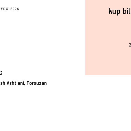
kup bi
WEGO 2026
22
ash Ashtiani, Forouzan