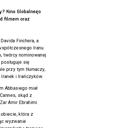
? Kino Globalnego
ed filmem oraz
 Davida Finchera, a
spółczesnego Iranu.
o, twórcy nominowanej
 posługuje się
ale przy tym tłumaczy,
 Iranek i Irańczyków.
ilm Abbasiego miał
 Cannes, skąd z
 Zar Amir Ebrahimi.
obiecie, która z
jąc wyzwanie