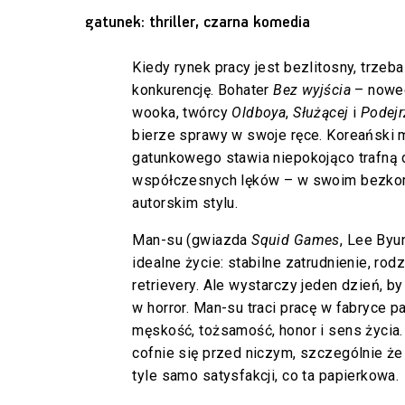
gatunek: thriller, czarna komedia
Kiedy rynek pracy jest bezlitosny, trze
konkurencję. Bohater
Bez wyjścia
– noweg
wooka, twórcy
Oldboya
,
Służącej
i
Podejr
bierze sprawy w swoje ręce. Koreański m
gatunkowego stawia niepokojąco trafną
współczesnych lęków – w swoim bezk
autorskim stylu.
Man-su (gwiazda
Squid Games
, Lee Byu
idealne życie: stabilne zatrudnienie, ro
retrievery. Ale wystarczy jeden dzień, by
w horror. Man-su traci pracę w fabryce pap
męskość, tożsamość, honor i sens życia.
cofnie się przed niczym, szczególnie że
tyle samo satysfakcji, co ta papierkowa.