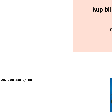
kup bi
oon, Lee Sung-min,