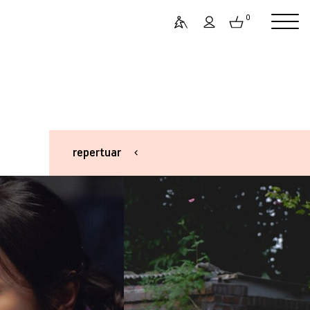
0
repertuar