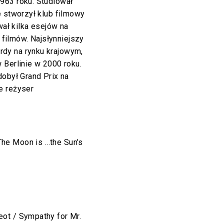
1963 roku. Studiował
e stworzył klub filmowy
wał kilka esejów na
a filmów. Najsłynniejszy
ordy na rynku krajowym,
 Berlinie w 2000 roku.
dobył Grand Prix na
e reżyser
he Moon is …the Sun’s
ot / Sympathy for Mr.