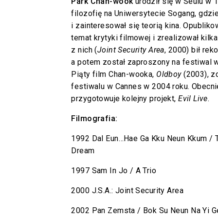
Park Chan-wook
urodził się w Seulu w 
filozofię na Uniwersytecie Sogang, gdzi
i zainteresował się teorią kina. Opubliko
temat krytyki filmowej i zrealizował kilk
z nich (
Joint Security Area
, 2000) bił rek
a potem został zaproszony na festiwal w
Piąty film Chan-wooka,
Oldboy
(2003), z
festiwalu w Cannes w 2004 roku. Obecni
przygotowuje kolejny projekt,
Evil Live
.
Filmografia:
1992 Dal Eun…Hae Ga Kku Neun Kkum / T
Dream
1997 Sam In Jo / A Trio
2000 J.S.A.: Joint Security Area
2002 Pan Zemsta / Bok Su Neun Na Yi Ge