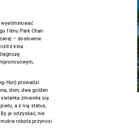
ba wyeliminować
o filmu Park Chan-
zanej
– dosłownie
istrz kina
 diagnozę
ompromisowym,
ng-Hun) prowadzi
dzina, dom, dwa golden
 sielanka zmieniła się
ieru, a z nią status,
 By je odzyskać, nie
 mokra robota przynosi