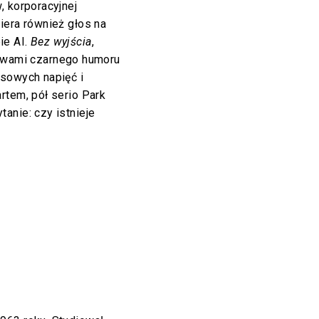
, korporacyjnej
iera również głos na
ie AI.
Bez wyjścia
,
twami czarnego humoru
asowych napięć i
rtem, pół serio Park
anie: czy istnieje