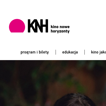
program i bilety
edukacja
kino jak