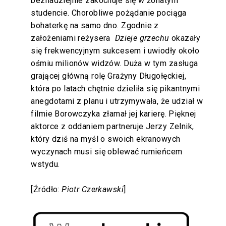
beznadziejnie zakochuje się w żonatym
studencie. Chorobliwe pożądanie pociąga
bohaterkę na samo dno. Zgodnie z
założeniami reżysera
Dzieje grzechu
okazały
się frekwencyjnym sukcesem i uwiodły około
ośmiu milionów widzów. Duża w tym zasługa
grającej główną rolę Grażyny Długołęckiej,
która po latach chętnie dzieliła się pikantnymi
anegdotami z planu i utrzymywała, że udział w
filmie Borowczyka złamał jej karierę. Pięknej
aktorce z oddaniem partneruje Jerzy Zelnik,
który dziś na myśl o swoich ekranowych
wyczynach musi się oblewać rumieńcem
wstydu.
[Źródło:
Piotr Czerkawski
]