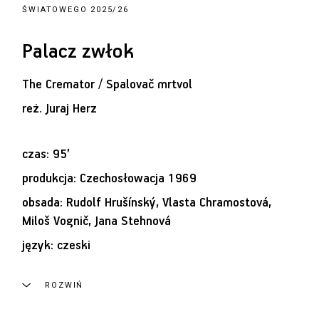
ŚWIATOWEGO 2025/26
Palacz zwłok
The Cremator / Spalovač mrtvol
reż.
Juraj Herz
czas: 95’
produkcja: Czechosłowacja 1969
obsada: Rudolf Hrušínský, Vlasta Chramostová,
Miloš Vognič, Jana Stehnová
język: czeski
ROZWIŃ