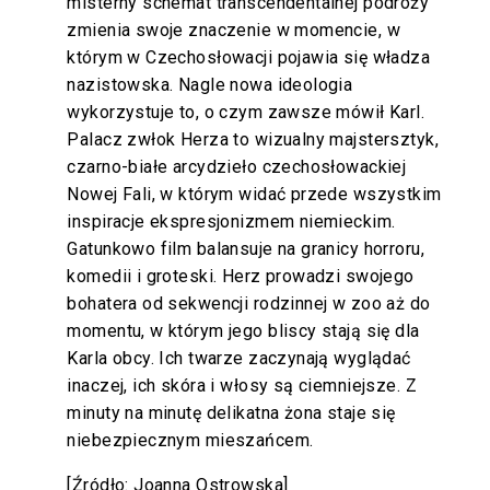
misterny schemat transcendentalnej podróży
zmienia swoje znaczenie w momencie, w
którym w Czechosłowacji pojawia się władza
nazistowska. Nagle nowa ideologia
wykorzystuje to, o czym zawsze mówił Karl.
Palacz zwłok Herza to wizualny majstersztyk,
czarno-białe arcydzieło czechosłowackiej
Nowej Fali, w którym widać przede wszystkim
inspiracje ekspresjonizmem niemieckim.
Gatunkowo film balansuje na granicy horroru,
komedii i groteski. Herz prowadzi swojego
bohatera od sekwencji rodzinnej w zoo aż do
momentu, w którym jego bliscy stają się dla
Karla obcy. Ich twarze zaczynają wyglądać
inaczej, ich skóra i włosy są ciemniejsze. Z
minuty na minutę delikatna żona staje się
niebezpiecznym mieszańcem.
[Źródło: Joanna Ostrowska]