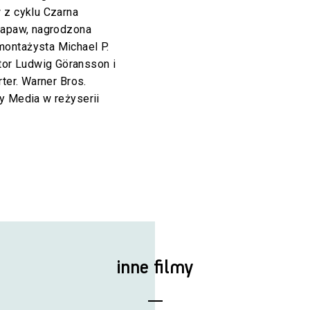
 z cyklu Czarna
rkapaw, nagrodzona
ontażysta Michael P.
or Ludwig Göransson i
ter. Warner Bros.
y Media w reżyserii
inne filmy