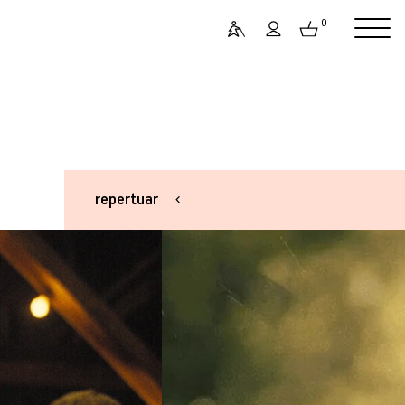
0
repertuar