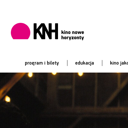
program i bilety
edukacja
kino jak