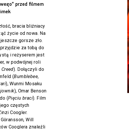
owego” przed filmem
limek
ość, bracia bliźniacy
ząć życie od nowa. Na
 jeszcze gorsze zło.
 przyjdzie za tobą do
stą i reżyserem jest
, w podwójnej roli
i
Creed
). Dołączyli do
nfeld (
Bumblebee
,
rari
), Wunmi Mosaku
jownik
), Omar Benson
ndo (
Pięciu braci
). Film
jego częstych
inzi Coogler.
Göransson, Will
ców Cooglera znaleźli