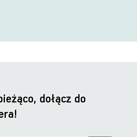
bieżąco, dołącz do
era!