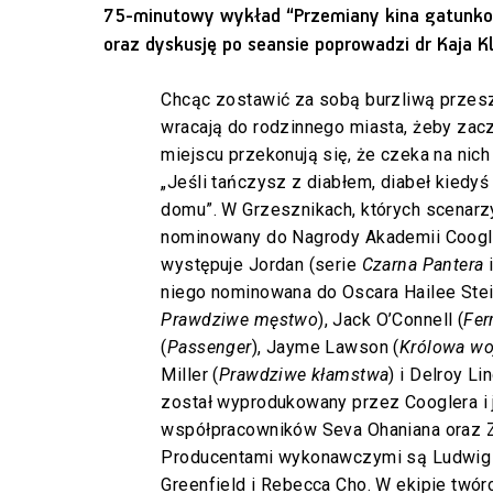
75-minutowy wykład “Przemiany kina gatunk
oraz dyskusję po seansie poprowadzi dr Kaja K
Chcąc zostawić za sobą burzliwą przeszł
wracają do rodzinnego miasta, żeby zac
miejscu przekonują się, że czeka na nich
„Jeśli tańczysz z diabłem, diabeł kiedyś
domu”. W Grzesznikach, których scenarzy
nominowany do Nagrody Akademii Coogler
występuje Jordan (serie
Czarna Pantera
niego nominowana do Oscara Hailee Stei
Prawdziwe męstwo
), Jack O’Connell (
Fer
(
Passenger
), Jayme Lawson (
Królowa wo
Miller (
Prawdziwe kłamstwa
) i Delroy Li
został wyprodukowany przez Cooglera i 
współpracowników Seva Ohaniana oraz Z
Producentami wykonawczymi są Ludwig 
Greenfield i Rebecca Cho. W ekipie twór