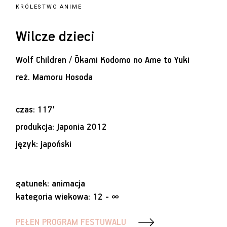
KRÓLESTWO ANIME
Wilcze dzieci
Wolf Children / Ōkami Kodomo no Ame to Yuki
reż.
Mamoru Hosoda
czas: 117’
produkcja: Japonia 2012
język: japoński
gatunek: animacja
kategoria wiekowa: 12 - ∞
PEŁEN PROGRAM FESTUWALU