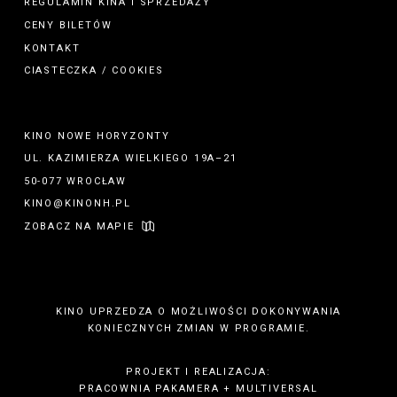
REGULAMIN
KINA
I
SPRZEDAŻY
CENY BILETÓW
KONTAKT
CIASTECZKA / COOKIES
KINO NOWE HORYZONTY
UL. KAZIMIERZA WIELKIEGO 19A–21
50-077 WROCŁAW
KINO@KINONH.PL
ZOBACZ NA MAPIE
KINO UPRZEDZA O MOŻLIWOŚCI DOKONYWANIA
KONIECZNYCH ZMIAN W PROGRAMIE.
PROJEKT I REALIZACJA:
PRACOWNIA PAKAMERA
+
MULTIVERSAL