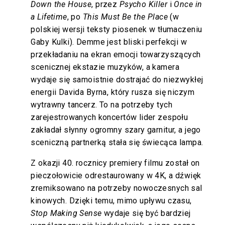
Down the House
, przez
Psycho Killer
i
Once in
a Lifetime
, po
This Must Be the Place
(w
polskiej wersji teksty piosenek w tłumaczeniu
Gaby Kulki). Demme jest bliski perfekcji w
przekładaniu na ekran emocji towarzyszących
scenicznej ekstazie muzyków, a kamera
wydaje się samoistnie dostrajać do niezwykłej
energii Davida Byrna, który rusza się niczym
wytrawny tancerz. To na potrzeby tych
zarejestrowanych koncertów lider zespołu
zakładał słynny ogromny szary garnitur, a jego
sceniczną partnerką stała się świecąca lampa.
Z okazji 40. rocznicy premiery filmu został on
pieczołowicie odrestaurowany w 4K, a dźwięk
zremiksowano na potrzeby nowoczesnych sal
kinowych. Dzięki temu, mimo upływu czasu,
Stop Making Sense
wydaje się być bardziej