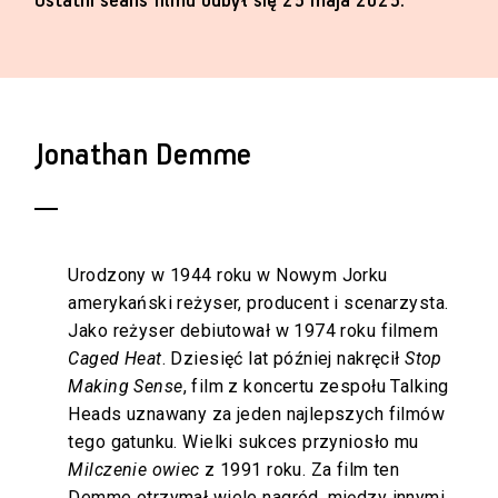
Ostatni seans filmu odbył się 25 maja 2025.
Jonathan Demme
Urodzony w 1944 roku w Nowym Jorku
amerykański reżyser, producent i scenarzysta.
Jako reżyser debiutował w 1974 roku filmem
Caged Heat
. Dziesięć lat później nakręcił
Stop
Making Sense
, film z koncertu zespołu Talking
Heads uznawany za jeden najlepszych filmów
tego gatunku. Wielki sukces przyniosło mu
Milczenie owiec
z 1991 roku. Za film ten
Demme otrzymał wiele nagród, między innymi