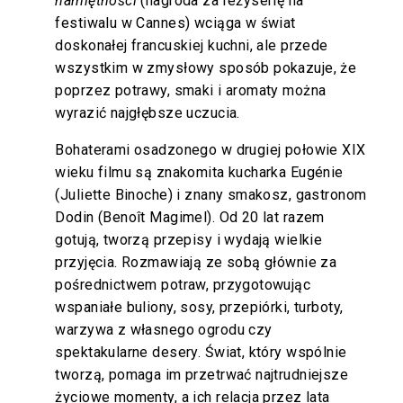
namiętności
(nagroda za reżyserię na
festiwalu w Cannes) wciąga w świat
doskonałej francuskiej kuchni, ale przede
wszystkim w zmysłowy sposób pokazuje, że
poprzez potrawy, smaki i aromaty można
wyrazić najgłębsze uczucia.
Bohaterami osadzonego w drugiej połowie XIX
wieku filmu są znakomita kucharka Eugénie
(Juliette Binoche) i znany smakosz, gastronom
Dodin (Benoît Magimel). Od 20 lat razem
gotują, tworzą przepisy i wydają wielkie
przyjęcia. Rozmawiają ze sobą głównie za
pośrednictwem potraw, przygotowując
wspaniałe buliony, sosy, przepiórki, turboty,
warzywa z własnego ogrodu czy
spektakularne desery. Świat, który wspólnie
tworzą, pomaga im przetrwać najtrudniejsze
życiowe momenty, a ich relacja przez lata