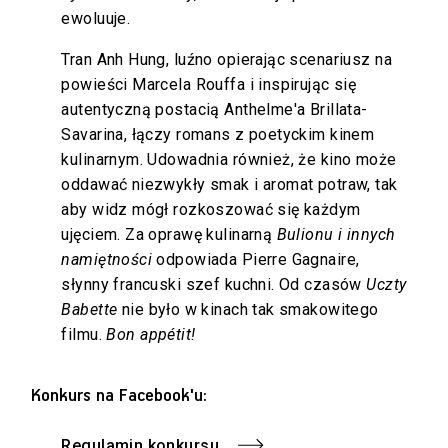
ewoluuje.
Tran Anh Hung, luźno opierając scenariusz na
powieści Marcela Rouffa i inspirując się
autentyczną postacią Anthelme'a Brillata-
Savarina, łączy romans z poetyckim kinem
kulinarnym. Udowadnia również, że kino może
oddawać niezwykły smak i aromat potraw, tak
aby widz mógł rozkoszować się każdym
ujęciem. Za oprawę kulinarną
Bulionu i innych
namiętności
odpowiada Pierre Gagnaire,
słynny francuski szef kuchni. Od czasów
Uczty
Babette
nie było w kinach tak smakowitego
filmu.
Bon appétit!
Konkurs na Facebook'u:
Regulamin konkursu