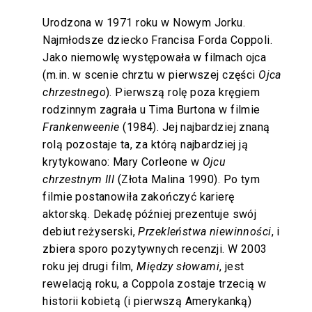
Urodzona w 1971 roku w Nowym Jorku.
Najmłodsze dziecko Francisa Forda Coppoli.
Jako niemowlę występowała w filmach ojca
(m.in. w scenie chrztu w pierwszej części
Ojca
chrzestnego
). Pierwszą rolę poza kręgiem
rodzinnym zagrała u Tima Burtona w filmie
Frankenweenie
(1984). Jej najbardziej znaną
rolą pozostaje ta, za którą najbardziej ją
krytykowano: Mary Corleone w
Ojcu
chrzestnym III
(Złota Malina 1990). Po tym
filmie postanowiła zakończyć karierę
aktorską. Dekadę później prezentuje swój
debiut reżyserski,
Przekleństwa niewinności
, i
zbiera sporo pozytywnych recenzji. W 2003
roku jej drugi film,
Między słowami
, jest
rewelacją roku, a Coppola zostaje trzecią w
historii kobietą (i pierwszą Amerykanką)