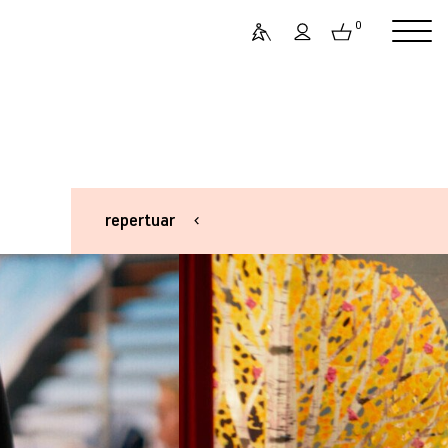
0
repertuar