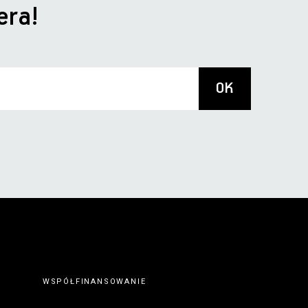
era!
WSPÓŁFINANSOWANIE