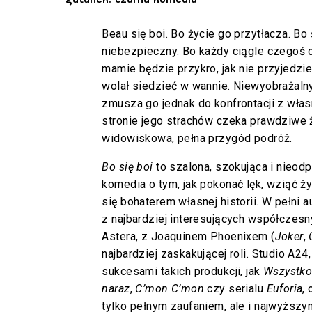
Beau się boi. Bo życie go przytłacza. Bo 
niebezpieczny. Bo każdy ciągle czegoś 
mamie będzie przykro, jak nie przyjedzi
wolał siedzieć w wannie. Niewyobrażaln
zmusza go jednak do konfrontacji z włas
stronie jego strachów czeka prawdziwe ż
widowiskowa, pełna przygód podróż.
Bo się boi
to szalona, szokująca i nieod
komedia o tym, jak pokonać lęk, wziąć ży
się bohaterem własnej historii. W pełni 
z najbardziej interesujących współczesn
Astera, z Joaquinem Phoenixem (
Joker
,
najbardziej zaskakującej roli. Studio A24,
sukcesami takich produkcji, jak
Wszystko
naraz
,
C’mon C’mon
czy serialu
Euforia
,
tylko pełnym zaufaniem, ale i najwyższym