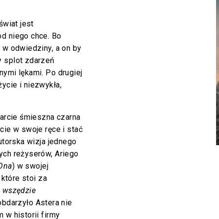
świat jest
od niego chce. Bo
e w odwiedziny, a on by
y splot zdarzeń
nymi lękami. Po drugiej
ycie i niezwykła,
parcie śmieszna czarna
cie w swoje ręce i stać
autorska wizja jednego
ych reżyserów, Ariego
Ona
) w swojej
 które stoi za
 wszędzie
 obdarzyło Astera nie
 w historii firmy