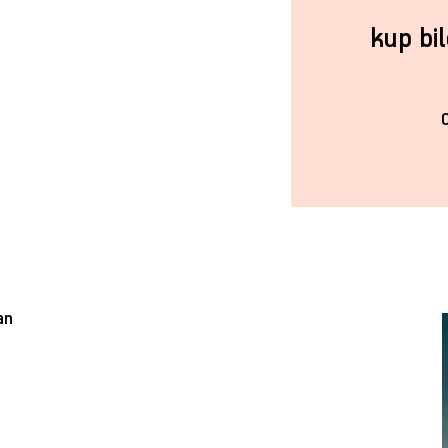
kup bi
an