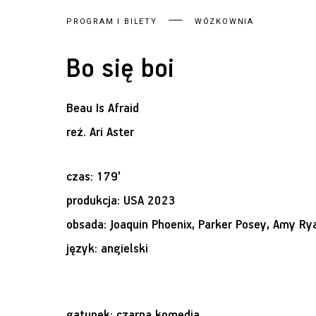
PROGRAM I BILETY
WÓZKOWNIA
Bo się boi
Beau Is Afraid
reż.
Ari Aster
czas: 179’
produkcja: USA 2023
obsada: Joaquin Phoenix, Parker Posey, Amy Ry
język: angielski
gatunek: czarna komedia