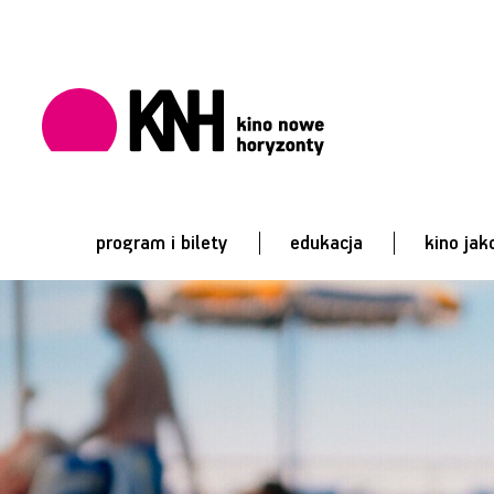
program i bilety
edukacja
kino jak