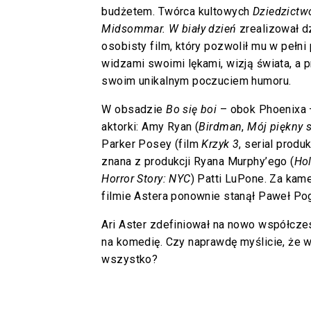
budżetem. Twórca kultowych
Dziedzictwo
Midsommar. W biały dzień
zrealizował dz
osobisty film, który pozwolił mu w pełni 
widzami swoimi lękami, wizją świata, a
swoim unikalnym poczuciem humoru.
W obsadzie
Bo się boi
– obok Phoenixa –
aktorki: Amy Ryan (
Birdman
,
Mój piękny 
Parker Posey (film
Krzyk 3
, serial produ
znana z produkcji Ryana Murphy’ego (
Ho
Horror Story: NYC
) Patti LuPone. Za ka
filmie Astera ponownie stanął Paweł Pog
Ari Aster zdefiniował na nowo współczes
na komedię. Czy naprawdę myślicie, że wi
wszystko?