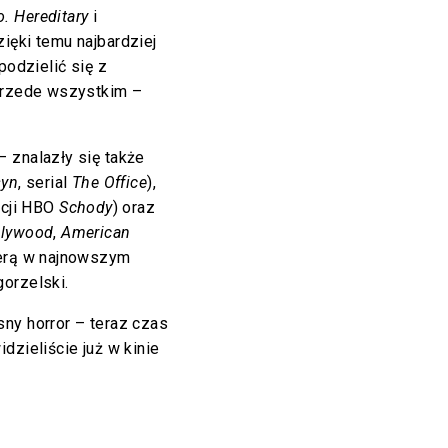
. Hereditary
i
ięki temu najbardziej
podzielić się z
 przede wszystkim –
 znalazły się także
syn
, serial
The Office
),
kcji HBO
Schody
) oraz
llywood
,
American
merą w najnowszym
orzelski.
ny horror – teraz czas
dzieliście już w kinie