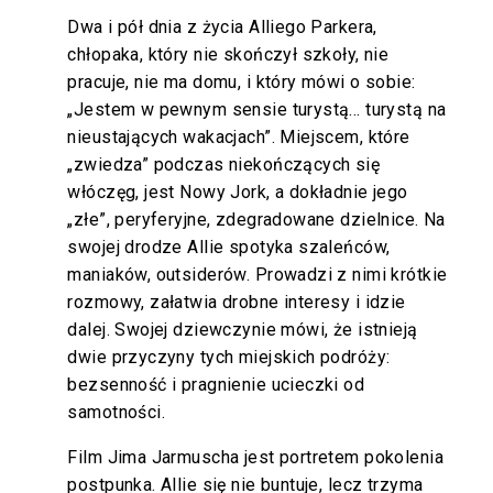
Dwa i pół dnia z życia Alliego Parkera,
chłopaka, który nie skończył szkoły, nie
pracuje, nie ma domu, i który mówi o sobie:
„Jestem w pewnym sensie turystą... turystą na
nieustających wakacjach”. Miejscem, które
„zwiedza” podczas niekończących się
włóczęg, jest Nowy Jork, a dokładnie jego
„złe”, peryferyjne, zdegradowane dzielnice. Na
swojej drodze Allie spotyka szaleńców,
maniaków, outsiderów. Prowadzi z nimi krótkie
rozmowy, załatwia drobne interesy i idzie
dalej. Swojej dziewczynie mówi, że istnieją
dwie przyczyny tych miejskich podróży:
bezsenność i pragnienie ucieczki od
samotności.
Film Jima Jarmuscha jest portretem pokolenia
postpunka. Allie się nie buntuje, lecz trzyma