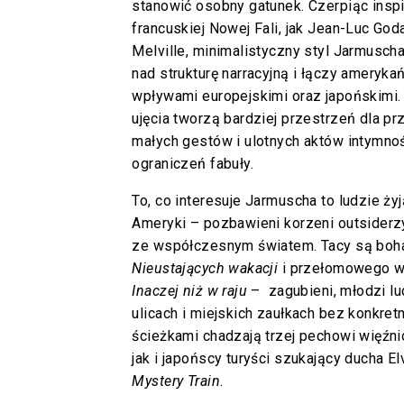
stanowić osobny gatunek. Czerpiąc inspi
francuskiej Nowej Fali, jak Jean-Luc God
Melville, minimalistyczny styl Jarmuscha
nad strukturę narracyjną i łączy ameryka
wpływami europejskimi oraz japońskimi. 
ujęcia tworzą bardziej przestrzeń dla p
małych gestów i ulotnych aktów intymnoś
ograniczeń fabuły.
To, co interesuje Jarmuscha to ludzie ży
Ameryki – pozbawieni korzeni outsiderz
ze współczesnym światem. Tacy są boha
Nieustających wakacji
i przełomowego w 
Inaczej niż w raju
– zagubieni, młodzi lu
ulicach i miejskich zaułkach bez konkre
ścieżkami chadzają trzej pechowi więźn
jak i japońscy turyści szukający ducha El
Mystery Train
.