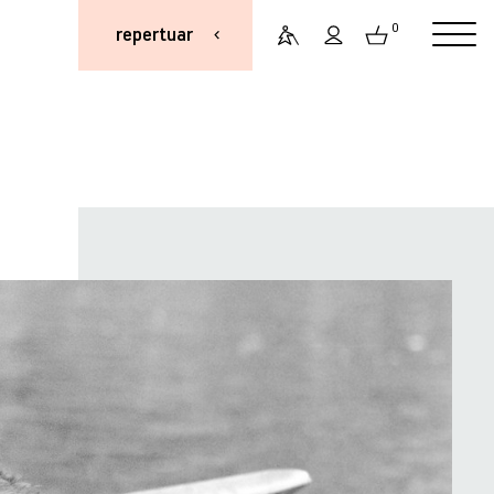
0
repertuar