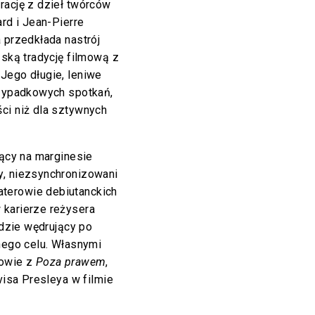
rację z dzieł twórców
ard i Jean-Pierre
 przedkłada nastrój
ńską tradycję filmową z
Jego długie, leniwe
rzypadkowych spotkań,
ci niż dla sztywnych
jący na marginesie
y, niezsynchronizowani
terowie debiutanckich
karierze reżysera
dzie wędrujący po
tnego celu. Własnymi
iowie z
Poza prawem
,
visa Presleya w filmie