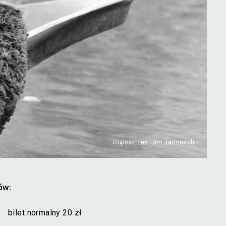
Truposz
, reż. Jim Jarmusch
ów:
bilet normalny 20 zł