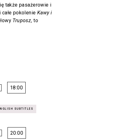
ię także pasażerowie i
k i całe pokolenie
Kawy i
tułowy
Truposz
, to
18:00
20:00