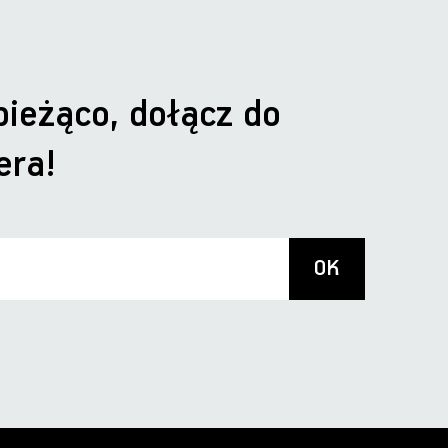
bieżąco, dołącz do
era!