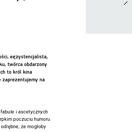
ści, egzystencjalista,
cku, twórca obdarzony
h to król kina
e zaprezentujemy na
 fabule i ascetycznych
erpkim poczuciu humoru
 odrębne, że mogłoby