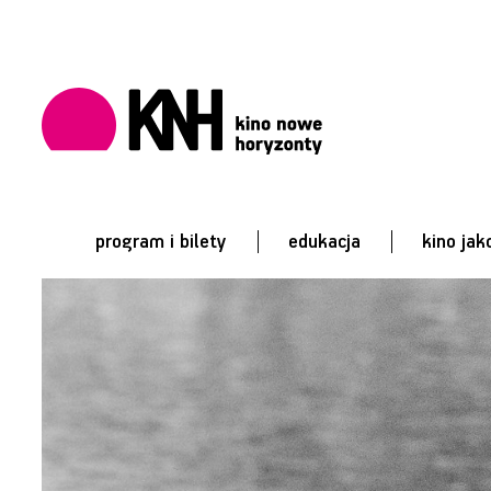
program i bilety
edukacja
kino jak