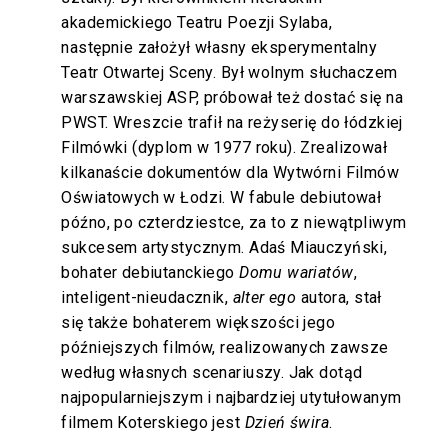
akademickiego Teatru Poezji Sylaba,
następnie założył własny eksperymentalny
Teatr Otwartej Sceny. Był wolnym słuchaczem
warszawskiej ASP, próbował też dostać się na
PWST. Wreszcie trafił na reżyserię do łódzkiej
Filmówki (dyplom w 1977 roku). Zrealizował
kilkanaście dokumentów dla Wytwórni Filmów
Oświatowych w Łodzi. W fabule debiutował
późno, po czterdziestce, za to z niewątpliwym
sukcesem artystycznym. Adaś Miauczyński,
bohater debiutanckiego
Domu wariatów
,
inteligent-nieudacznik,
alter ego
autora, stał
się także bohaterem większości jego
późniejszych filmów, realizowanych zawsze
według własnych scenariuszy. Jak dotąd
najpopularniejszym i najbardziej utytułowanym
filmem Koterskiego jest
Dzień świra
.