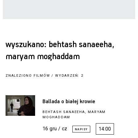
wyszukano: behtash sanaeeha,
maryam moghaddam
ZNALEZIONO FILMÓW / WYDARZEŃ: 2
Ballada o białej krowie
BEHTASH SANAEEHA, MARYAM
MOGHADDAM
16 gru / cz
14:00