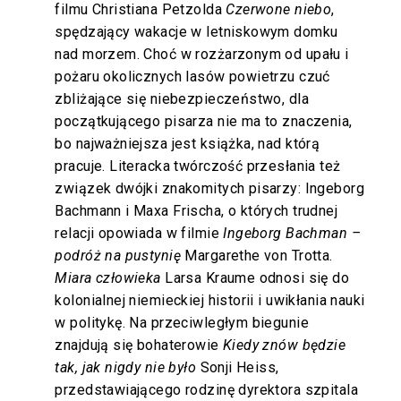
filmu Christiana Petzolda
Czerwone niebo
,
spędzający wakacje w letniskowym domku
nad morzem. Choć w rozżarzonym od upału i
pożaru okolicznych lasów powietrzu czuć
zbliżające się niebezpieczeństwo, dla
początkującego pisarza nie ma to znaczenia,
bo najważniejsza jest książka, nad którą
pracuje. Literacka twórczość przesłania też
związek dwójki znakomitych pisarzy: Ingeborg
Bachmann i Maxa Frischa, o których trudnej
relacji opowiada w filmie
Ingeborg Bachman –
podróż na pustynię
Margarethe von Trotta.
Miara człowieka
Larsa Kraume odnosi się do
kolonialnej niemieckiej historii i uwikłania nauki
w politykę. Na przeciwległym biegunie
znajdują się bohaterowie
Kiedy znów będzie
tak, jak nigdy nie było
Sonji Heiss,
przedstawiającego rodzinę dyrektora szpitala