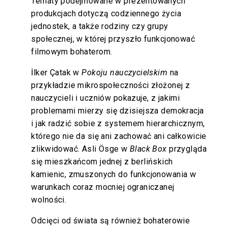
Tematy podejmowane w prezentowanych
produkcjach dotyczą codziennego życia
jednostek, a także rodziny czy grupy
społecznej, w której przyszło funkcjonować
filmowym bohaterom.
İlker Çatak w
Pokoju nauczycielskim
na
przykładzie mikrospołeczności złożonej z
nauczycieli i uczniów pokazuje, z jakimi
problemami mierzy się dzisiejsza demokracja
i jak radzić sobie z systemem hierarchicznym,
którego nie da się ani zachować ani całkowicie
zlikwidować. Asli Ösge w
Black Box
przygląda
się mieszkańcom jednej z berlińskich
kamienic, zmuszonych do funkcjonowania w
warunkach coraz mocniej ograniczanej
wolności.
Odcięci od świata są również bohaterowie