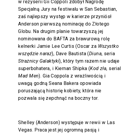
w reżyserii Gii Coppoli zdobył Nagrodę
Specjalną Jury na festiwalu w San Sebastian,
zaś najlepszy występ w karierze przyniósł
Anderson pierwszą nominację do Złotego
Globu. Na drugim planie towarzyszą jej
nominowana do BAFTA za brawurową rolę
kelnerki Jamie Lee Curtis (Oscar za
Wszystko
wszędzie naraz
), Dave Bautista (
Diuna
, seria
Strażnicy Galaktyki
), który tym razem nie udaje
superbohatera, i Kiernan Shipka (
Kod zła
, serial
Mad Men
). Gia Coppola z wrażliwością i
uwagą godną Seana Bakera opowiada
poruszającą historię kobiety, która nie
pozwala się zepchnąć na boczny tor.
Shelley (Anderson) występuje w rewii w Las
Vegas. Praca jest jej ogromną pasją i