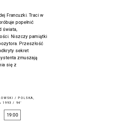
j Francuzki. Traci w
próbuje popełnić
d świata,
ości. Niszczy pamiątki
ozytora. Przeszłość
odkryty sekret
systenta zmuszają
ia się z
LOWSKI
/ POLSKA,
 1993 / 94’
19:00