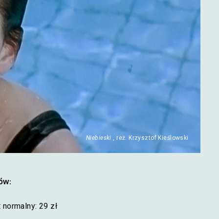
Niebieski
, reż. Krzysztof Kieślowski
ów:
t normalny: 29 zł