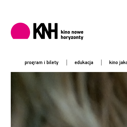
program i bilety
edukacja
kino jak