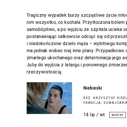
Tragiczny wypadek burzy szczęśliwe życie młode
nim wszystko, co kochała. Przytłoczona bólem 
samobójstwo, a po wyjściu ze szpitala ucieka o
postanawiając całkowicie odciąć się od przeszł
i niedokończone dzieło męża – wybitnego komp
ma jednak wobec niej inne plany. Przypadkowo 
zmarłego ukochanego oraz determinacja jego a
Julię do wyjścia z letargu i ponownego zmierzen
rzeczywistością.
Niebieski
REŻ.
KRZYSZTOF KIEŚ
FRANCJA, SZWAJCARIA
14 lip / wt