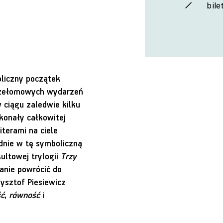
bile
oliczny początek
 przełomowych wydarzeń
 ciągu zaledwie kilku
konały całkowitej
terami na ciele
adnie w tę symboliczną
ultowej trylogii
Trzy
ranie powrócić do
zysztof Piesiewicz
ść
,
równość
i