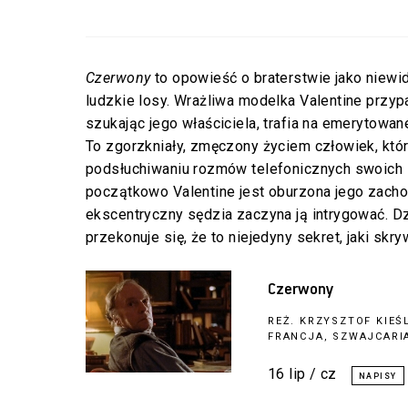
Czerwony
to opowieść o braterstwie jako niewid
ludzkie losy. Wrażliwa modelka Valentine przy
szukając jego właściciela, trafia na emerytow
To zgorzkniały, zmęczony życiem człowiek, któ
podsłuchiwaniu rozmów telefonicznych swoich
początkowo Valentine jest oburzona jego zach
ekscentryczny sędzia zaczyna ją intrygować. 
przekonuje się, że to niejedyny sekret, jaki sk
Czerwony
REŻ.
KRZYSZTOF KIEŚ
FRANCJA, SZWAJCARIA
16 lip / cz