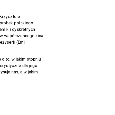
Krzysztofa
dorobek polskiego
emik i dyskretnych
ów współczesnego kina
eżyserii (Emi
o to, w jakim stopniu
erystyczne dla jego
ynuje nas, a w jakim