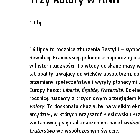
Trzy kolory w KNH
13 lip
14 lipca to rocznica zburzenia Bastylii – symb
Rewolucji Francuskiej, jednego z najbardziej
w historii ludzkości. To wtedy uciskane masy w
lat obaliły trwający od wieków absolutyzm, do
przemiany społeczeństwa i wyryły płonącymi li
Europy hasło:
Liberté, Égalité, Fraternité
. Dokł
rocznicę ruszamy z trzydniowym przeglądem k
kolory
. To doskonała okazja, by na wielkim ek
arcydzieł, w których Krzysztof Kieślowski i Kr
zastanawiają się nad znaczeniem haseł
wolno
braterstwo
we współczesnym świecie.