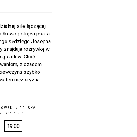
zialnej sile łączącej
padkowo potrąca psa, a
anego sędziego Josepha.
ry znajduje rozrywkę w
 sąsiadów. Choć
owaniem, z czasem
Dziewczyna szybko
rywa ten mężczyzna.
LOWSKI
/ POLSKA,
 1994 / 95’
19:00