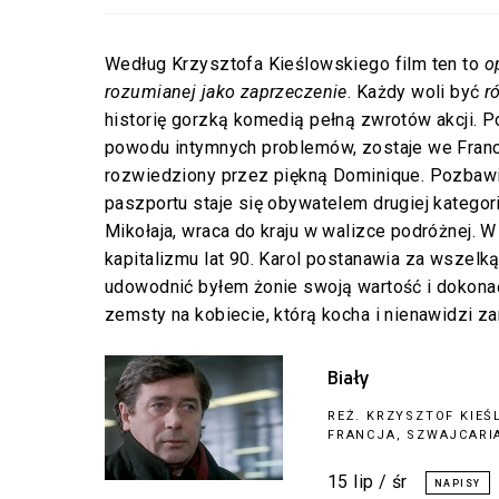
Według Krzysztofa Kieślowskiego film ten to
o
rozumianej jako zaprzeczenie
. Każdy woli być
r
historię gorzką komedią pełną zwrotów akcji. Pol
powodu intymnych problemów, zostaje we Franc
rozwiedziony przez piękną Dominique. Pozbawi
paszportu staje się obywatelem drugiej kategor
Mikołaja, wraca do kraju w walizce podróżnej. W
kapitalizmu lat 90. Karol postanawia za wszelką
udowodnić byłem żonie swoją wartość i dokona
zemsty na kobiecie, którą kocha i nienawidzi z
Biały
REŻ.
KRZYSZTOF KIEŚ
FRANCJA, SZWAJCARIA
15 lip / śr