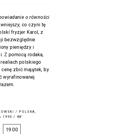
powiadanie o równości
ówniejszy
, co czyni tę
skí fryzjer Karol, z
ji bezwzględnie
ony pieniędzy i
ii. Z pomocą rodaka,
 realiach polskiego
 cenę zbić majątek, by
ć wyrafinowanej
arazem.
LOWSKI
/ POLSKA,
 1993 / 88’
19:00