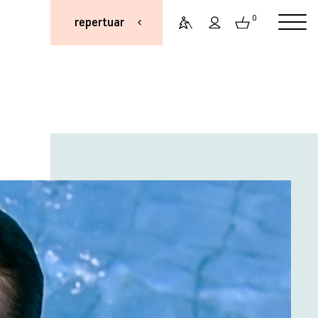
0
repertuar