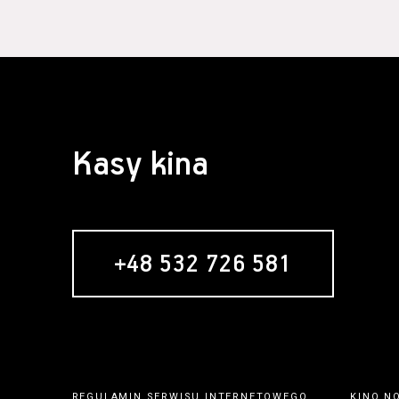
Kasy kina
+48 532 726 581
REGULAMIN SERWISU INTERNETOWEGO
KINO N