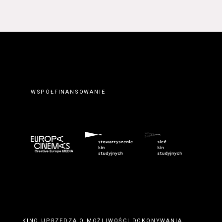
WSPÓŁFINANSOWANIE
KINO UPRZEDZA O MOŻLIWOŚCI DOKONYWANIA