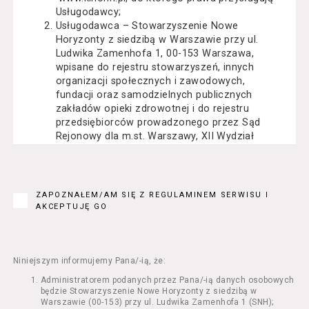
Usługodawcy;
Usługodawca – Stowarzyszenie Nowe
Horyzonty z siedzibą w Warszawie przy ul.
Ludwika Zamenhofa 1, 00-153 Warszawa,
wpisane do rejestru stowarzyszeń, innych
organizacji społecznych i zawodowych,
fundacji oraz samodzielnych publicznych
zakładów opieki zdrowotnej i do rejestru
przedsiębiorców prowadzonego przez Sąd
Rejonowy dla m.st. Warszawy, XII Wydział
Gospodarczy Krajowego Rejestru Sądowego
pod numerem KRS: 0000162000, NIP: 525-22-
71-014, Regon: 015503904;
Usługobiorca - osoba fizyczna, osoba prawna
ZAPOZNAŁEM/AM SIĘ Z REGULAMINEM SERWISU I
lub jednostka organizacyjna nieposiadająca
AKCEPTUJĘ GO
osobowości prawnej, mająca zdolność
prawną, która korzysta z Serwisu;
Usługi – usługi świadczone przez
Usługodawcę drogą elektroniczną z
Niniejszym informujemy Pana/-ią, że:
wykorzystaniem Serwisu;
Administratorem podanych przez Pana/-ią danych osobowych
Seans – organizowany przez Usługodawcę
będzie Stowarzyszenie Nowe Horyzonty z siedzibą w
w Kinie Nowe Horyzonty we Wrocławiu (ul.
Warszawie (00-153) przy ul. Ludwika Zamenhofa 1 (SNH);