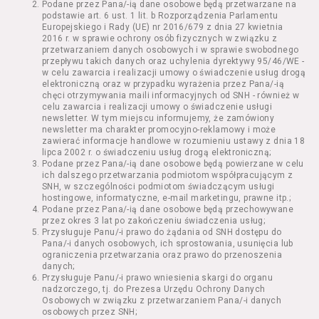
Podane przez Pana/-ią dane osobowe będą przetwarzane na
Kazimierza Wielkiego 19a-21) pokaz filmu nie
podstawie art. 6 ust. 1 lit. b Rozporządzenia Parlamentu
stanowiący części Wydarzenia;
Europejskiego i Rady (UE) nr 2016/679 z dnia 27 kwietnia
Wydarzenie – organizowany przez
2016 r. w sprawie ochrony osób fizycznych w związku z
Usługodawcę w Kinie Nowe Horyzonty we
przetwarzaniem danych osobowych i w sprawie swobodnego
przepływu takich danych oraz uchylenia dyrektywy 95/46/WE -
Wrocławiu (ul. Kazimierza Wielkiego 19a-21)
w celu zawarcia i realizacji umowy o świadczenie usług drogą
festiwal filmowy, przegląd filmowy, pokaz
elektroniczną oraz w przypadku wyrażenia przez Pana/-ią
specjalny, performance, opera, koncert lub
chęci otrzymywania maili informacyjnych od SNH - również w
inna podobna impreza;
celu zawarcia i realizacji umowy o świadczenie usługi
newsletter. W tym miejscu informujemy, że zamówiony
Kurs – zajęcia organizowane przez
newsletter ma charakter promocyjno-reklamowy i może
Organizatora będące przedsięwzięciem o
zawierać informacje handlowe w rozumieniu ustawy z dnia 18
charakterze edukacyjnym;
lipca 2002 r. o świadczeniu usług drogą elektroniczną;
Bilety – dokumenty potwierdzające zawarcie
Podane przez Pana/-ią dane osobowe będą powierzane w celu
ich dalszego przetwarzania podmiotom współpracującym z
umowy z Usługodawcą i uprawniające do
SNH, w szczególności podmiotom świadczącym usługi
wzięcia udziału w Seansie lub w części
hostingowe, informatyczne, e-mail marketingu, prawne itp.;
określonego Wydarzenia;
Podane przez Pana/-ią dane osobowe będą przechowywane
Karnety – zestaw określonej liczby Biletów na
przez okres 3 lat po zakończeniu świadczenia usług;
Przysługuje Panu/-i prawo do żądania od SNH dostępu do
poszczególne części danego Wydarzenia lub
Pana/-i danych osobowych, ich sprostowania, usunięcia lub
na całe Wydarzenie, przewidziany dla danego
ograniczenia przetwarzania oraz prawo do przenoszenia
Wydarzenia przez Usługodawcę;
danych;
Regulamin – niniejszy regulamin.
Przysługuje Panu/-i prawo wniesienia skargi do organu
nadzorczego, tj. do Prezesa Urzędu Ochrony Danych
Osobowych w związku z przetwarzaniem Pana/-i danych
§ 2 Postanowienia ogólne
osobowych przez SNH;