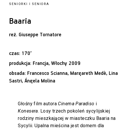
SENIORKI I SENIORA
Baaria
reż.
Giuseppe Tornatore
czas: 170’
produkcja: Francja, Włochy 2009
obsada: Francesco Scianna, Margareth Medè, Lina
Sastri, Ángela Molina
Głośny film autora
Cinema Paradiso
i
Konesera
. Losy trzech pokoleń sycylijskiej
rodziny mieszkającej w miasteczku Baaria na
Sycylii. Upalna mieścina jest domem dla