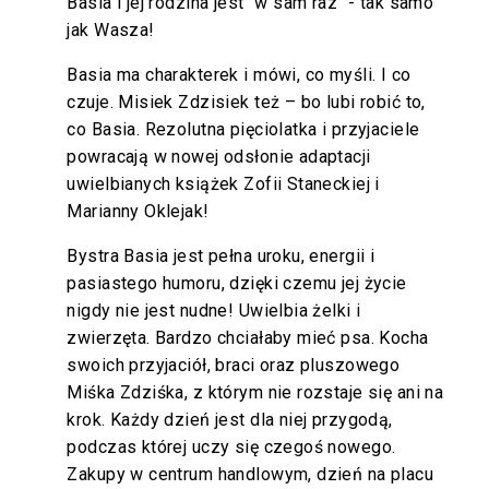
Basia i jej rodzina jest "w sam raz" - tak samo
jak Wasza!
Basia ma charakterek i mówi, co myśli. I co
czuje. Misiek Zdzisiek też – bo lubi robić to,
co Basia. Rezolutna pięciolatka i przyjaciele
powracają w nowej odsłonie adaptacji
uwielbianych książek Zofii Staneckiej i
Marianny Oklejak!
Bystra Basia jest pełna uroku, energii i
pasiastego humoru, dzięki czemu jej życie
nigdy nie jest nudne! Uwielbia żelki i
zwierzęta. Bardzo chciałaby mieć psa. Kocha
swoich przyjaciół, braci oraz pluszowego
Miśka Zdziśka, z którym nie rozstaje się ani na
krok. Każdy dzień jest dla niej przygodą,
podczas której uczy się czegoś nowego.
Zakupy w centrum handlowym, dzień na placu