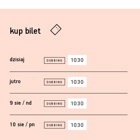
kup bilet
dzisiaj
10:30
jutro
10:30
9 sie / nd
10:30
10 sie / pn
10:30