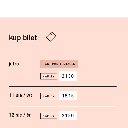
kup bilet
jutro
21:30
11 sie / wt
18:15
12 sie / śr
21:30