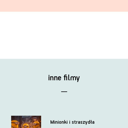
inne filmy
Minionki i straszydła