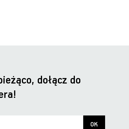
bieżąco, dołącz do
era!