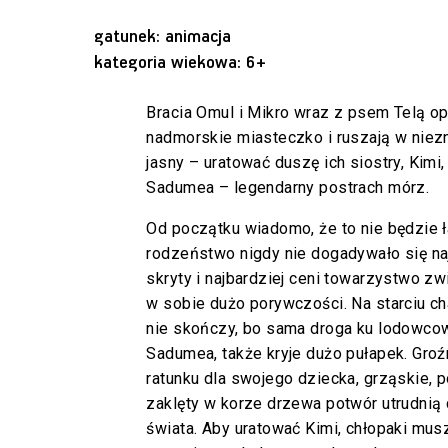
gatunek: animacja
kategoria wiekowa: 6+
Bracia Omul i Mikro wraz z psem Telą o
nadmorskie miasteczko i ruszają w niezna
jasny – uratować duszę ich siostry, Kimi,
Sadumea – legendarny postrach mórz.
Od początku wiadomo, że to nie będzie 
rodzeństwo nigdy nie dogadywało się naj
skryty i najbardziej ceni towarzystwo zw
w sobie dużo porywczości. Na starciu ch
nie skończy, bo sama droga ku lodowcow
Sadumea, także kryje dużo pułapek. Groź
ratunku dla swojego dziecka, grząskie, 
zaklęty w korze drzewa potwór utrudnią 
świata. Aby uratować Kimi, chłopaki mus