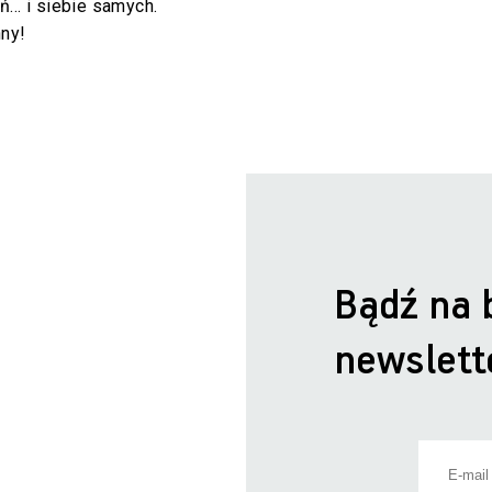
… i siebie samych.
nny!
Bądź na 
newslett