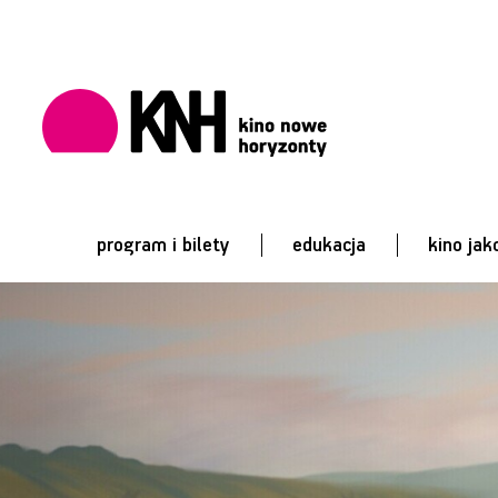
program i bilety
edukacja
kino jak