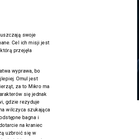
puszczają swoje
ne. Cel ich misji jest
 którą przejęła
łatwa wyprawa, bo
lepiej. Omul jest
ierząt, za to Mikro ma
arakterów się jednak
i, gdzie rezyduje
na wilczyca szukająca
podstępne bagna i
dotarcie na kraniec
zą uzbroić się w