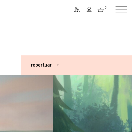
0
repertuar