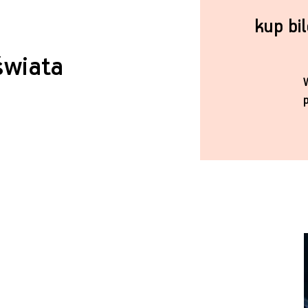
kup bi
świata