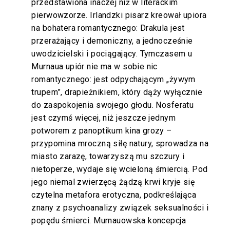
przedstawiona inaczej niż w literackim
pierwowzorze. Irlandzki pisarz kreował upiora
na bohatera romantycznego: Drakula jest
przerażający i demoniczny, a jednocześnie
uwodzicielski i pociągający. Tymczasem u
Murnaua upiór nie ma w sobie nic
romantycznego: jest odpychającym „żywym
trupem”, drapieżnikiem, który dąży wyłącznie
do zaspokojenia swojego głodu. Nosferatu
jest czymś więcej, niż jeszcze jednym
potworem z panoptikum kina grozy –
przypomina mroczną siłę natury, sprowadza na
miasto zarazę, towarzyszą mu szczury i
nietoperze, wydaje się wcieloną śmiercią. Pod
jego niemal zwierzęcą żądzą krwi kryje się
czytelna metafora erotyczna, podkreślająca
znany z psychoanalizy związek seksualności i
popędu śmierci. Murnauowska koncepcja