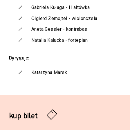
Gabriela Kułaga - II altówka
Olgierd Żemojtel - wiolonczela
Aneta Gessler - kontrabas
Natalia Kałucka - fortepian
Dyryguje:
Katarzyna Marek
kup bilet