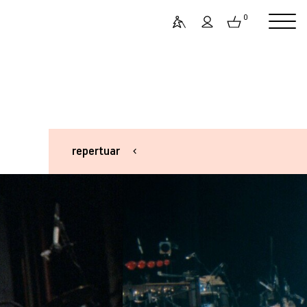
0
repertuar