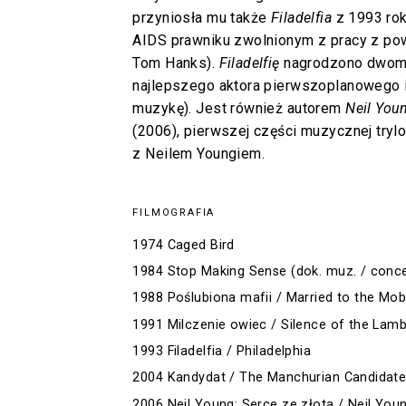
przyniosła mu także
Filadelfia
z 1993 rok
AIDS prawniku zwolnionym z pracy z pow
Tom Hanks).
Filadelfię
nagrodzono dwoma
najlepszego aktora pierwszoplanowego i
muzykę). Jest również autorem
Neil Youn
(2006), pierwszej części muzycznej trylo
z Neilem Youngiem.
FILMOGRAFIA
1974 Caged Bird
1984 Stop Making Sense (dok. muz. / conc
1988 Poślubiona mafii / Married to the Mo
1991 Milczenie owiec / Silence of the Lam
1993 Filadelfia / Philadelphia
2004 Kandydat / The Manchurian Candidat
2006 Neil Young: Serce ze złota / Neil Youn