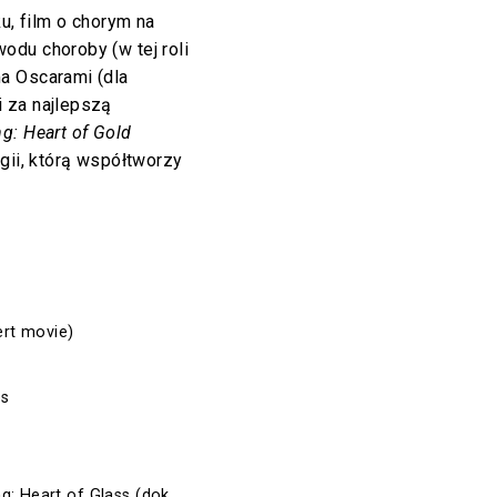
u, film o chorym na
odu choroby (w tej roli
 Oscarami (dla
 za najlepszą
g: Heart of Gold
gii, którą współtworzy
ert movie)
b
bs
e
g: Heart of Glass (dok.