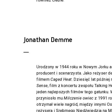
również ciebie.
Jonathan Demme
Urodzony w 1944 roku w Nowym Jorku am
producent i scenarzysta. Jako reżyser d
filmem
Caged Heat
. Dziesięć lat później
Sense
, film z koncertu zespołu Talking
jeden najlepszych filmów tego gatunku. 
przyniosło mu
Milczenie owiec
z 1991 ro
otrzymał wiele nagród, między innymi Os
reżysera i Srebrnego Niedźwiedzia na MF