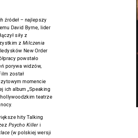
h źródeł – najlepszy
emu David Byrne, lider
ączył siły z
zystkim z
Milczenia
 teledysków New Order
półpracy powstało
ień porywa widzów,
ilm został
szczytowym momencie
ej ich album „Speaking
w hollywoodzkim teatrze
nocy.
iększe hity Talking
rzez
Psycho Killer
i
Place
(w polskiej wersji