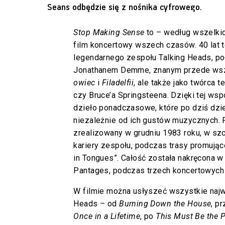
Seans odbędzie się z nośnika cyfrowego.
Stop Making Sense
to – według wszelkic
film koncertowy wszech czasów. 40 lat t
legendarnego zespołu Talking Heads, poł
Jonathanem Demme, znanym przede ws
owiec
i
Filadelfii
, ale także jako twórca
czy Bruce’a Springsteena. Dzięki tej ws
dzieło ponadczasowe, które po dziś dz
niezależnie od ich gustów muzycznych. F
zrealizowany w grudniu 1983 roku, w 
kariery zespołu, podczas trasy promując
in Tongues”. Całość została nakręcona 
Pantages, podczas trzech koncertowych 
W filmie można usłyszeć wszystkie najw
Heads – od
Burning Down the House
, p
Once in a Lifetime
, po
This Must Be the 