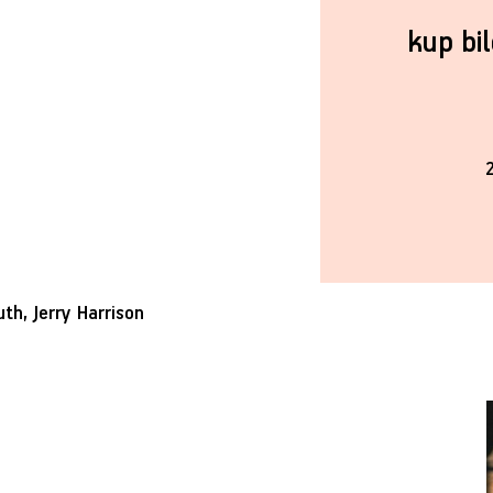
kup bi
th, Jerry Harrison