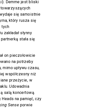
i). Demme jest bliski
i towarzyszących
wydaje się samoistnie
rna, który rusza się
 tych
u zakładał słynny
 partnerką stała się
tał on pieczołowicie
owano na potrzeby
u, mimo upływu czasu,
iej współczesny niż
iane przeżycie, w
taklu. Udowadnia
zą salą koncertową.
g Heads na pamięć, czy
king Sense
porwie