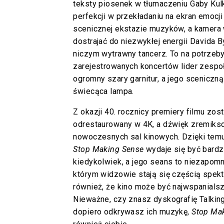
teksty piosenek w tłumaczeniu Gaby Kulk
perfekcji w przekładaniu na ekran emocj
scenicznej ekstazie muzyków, a kamera 
dostrajać do niezwykłej energii Davida By
niczym wytrawny tancerz. To na potrzeby
zarejestrowanych koncertów lider zespoł
ogromny szary garnitur, a jego sceniczną
świecąca lampa.
Z okazji 40. rocznicy premiery filmu zos
odrestaurowany w 4K, a dźwięk zremiks
nowoczesnych sal kinowych. Dzięki tem
Stop Making Sense
wydaje się być bardz
kiedykolwiek, a jego seans to niezapomn
którym widzowie stają się częścią spek
również, że kino może być najwspanials
Nieważne, czy znasz dyskografię Talkin
dopiero odkrywasz ich muzykę,
Stop Ma