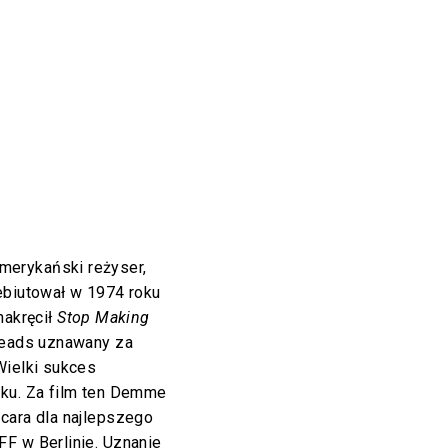
erykański reżyser,
ebiutował w 1974 roku
 nakręcił
Stop Making
 Heads uznawany za
Wielki sukces
ku. Za film ten Demme
cara dla najlepszego
F w Berlinie. Uznanie