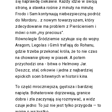
się naprawdę ciekawie. Każdy idzie w swoją
stronę, a stawka rośnie z minuty na minutę.
Frodo i Sam kontynuują niebezpieczną podróż
do Mordoru… z nowym towarzyszem, który
zdecydowanie ma problem z Pierścieniem i
mówi o nim „my precious”.
Równolegle Śródziemie szykuje się do wojny.
Aragorn, Legolas i Gimli trafiają do Rohanu,
gdzie trzeba przekonać króla, że to nie czas
na chowanie głowy w piasek. A potem
przychodzi ona - bitwa o Helmowy Jar.
Deszcz, stal, orkowie i jedna z najbardziej
epickich scen bitewnych w historii kina.
To część mroczniejsza, gęstsza i bardziej
napięta. Bohaterowie dojrzewają, granice
dobra i zła zaczynają się rozmywać, a widz
czuje jedno: To już nie jest tylko przygoda — to
wojna o wszystko.