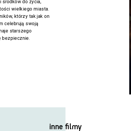
i środków do życia,
tości wielkiego miasta.
ików, którzy tak jak on
im celebrują swoją
naje starszego
ę bezpiecznie.
inne filmy