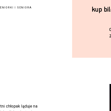
kup bi
NIORKI I SENIORA
ni chłopak ląduje na