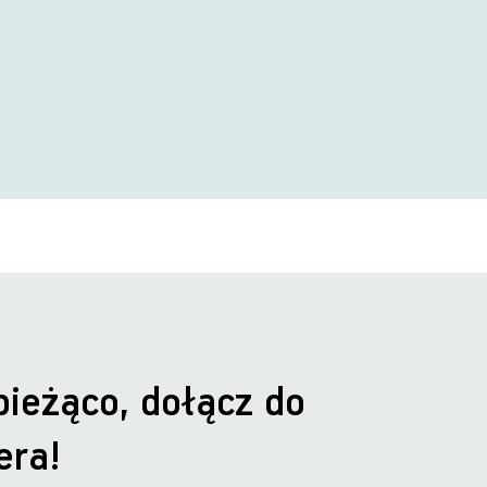
bieżąco, dołącz do
era!