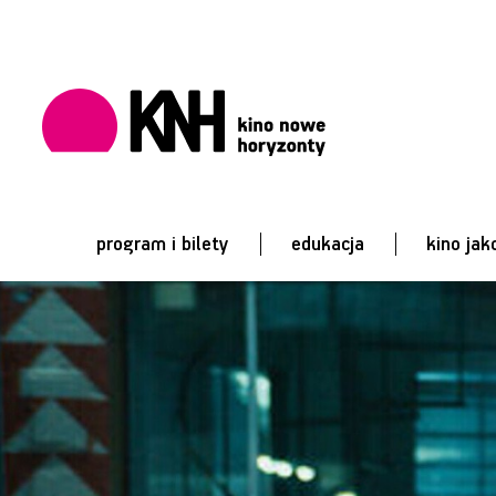
program i bilety
edukacja
kino jak