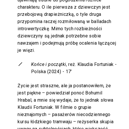
charakteru. O ile pierwsza z dziewczyn jest
przebojową drapieżniczką, o tyle druga
przypomina raczej rozmiłowaną w balladach
introwertyczkę. Mimo tych rozbieżności
dziewczyny są jednak potrzebne sobie
nawzajem i podejmują próbę ocalenia łączącej
je więzi.
Końce i początki,
reż. Klaudia Fortuniak -
Polska (2024) - 17’
Życie jest straszne, ale ja postanowiłem, że
jest piękne – powiedział ponoć Bohumil
Hrabal, a mnie się wydaje, że to jednak słowa
Klaudii Fortuniak. W filmie o grupie
nieznajomych – pasażerów niecodziennego
kursu łódzkiego tramwaju – reżyserka skupia
uwagę na subtelnościach, które większość