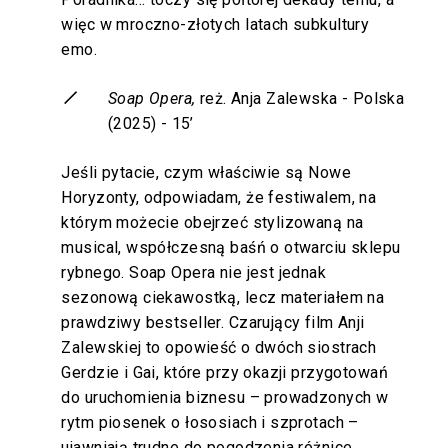
więc w mroczno-złotych latach subkultury
emo.
Soap Opera,
reż. Anja Zalewska - Polska
(2025) - 15’
Jeśli pytacie, czym właściwie są Nowe
Horyzonty, odpowiadam, że festiwalem, na
którym możecie obejrzeć stylizowaną na
musical, współczesną baśń o otwarciu sklepu
rybnego. Soap Opera nie jest jednak
sezonową ciekawostką, lecz materiałem na
prawdziwy bestseller. Czarujący film Anji
Zalewskiej to opowieść o dwóch siostrach
Gerdzie i Gai, które przy okazji przygotowań
do uruchomienia biznesu – prowadzonych w
rytm piosenek o łososiach i szprotach –
ujawniają trudne do pogodzenia różnice