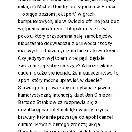
nakręcić Michel Gondry po tygodniu w Polsce
– osiąga poziom „ekspert” w grach
komputerowych, ale w świecie offline jest bez
wątpienia amatorem. Chłopak mieszka w
pokoju, który przypomina salę samobójców,
nieustannie doświadcza złośliwości rzeczy
martwych, a także cynizmu ludzi z krwi i kości.
Czy jedynym wyjściem z tej pętli będzie
założenie jej sobie na szyję? A może jakimś
cudem okaże się jednak, że nieudacznictwo to
sport, który można uprawiać w duecie?
Stawiając te prowokacyjne pytania z jawnie
humorystyczną intonacją, duet Jan Cisiecki –
Bartosz Stankiewicz rozprawia się z
egzaltacją nastoletnich lęków przy użyciu
brawury, która nie przystaje do epoki cancel
culture. Pewnie dlatego zresztą akcja
Poradnika… toczy się półtorej dekady temu, a