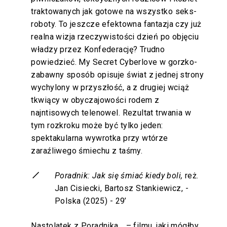
traktowanych jak gotowe na wszystko seks-
roboty. To jeszcze efektowna fantazja czy już
realna wizja rzeczywistości dzień po objęciu
władzy przez Konfederację? Trudno
powiedzieć. My Secret Cyberlove w gorzko-
zabawny sposób opisuje świat z jednej strony
wychylony w przyszłość, a z drugiej wciąż
tkwiący w obyczajowości rodem z
najntisowych telenowel. Rezultat trwania w
tym rozkroku może być tylko jeden:
spektakularna wywrotka przy wtórze
zaraźliwego śmiechu z taśmy.
Poradnik: Jak się śmiać kiedy boli,
reż.
Jan Cisiecki, Bartosz Stankiewicz, -
Polska (2025) - 29’
Nastolatek z Poradnika… – filmu, jaki mógłby